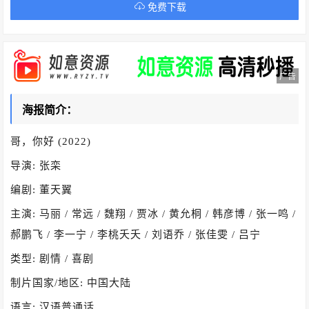
免费下载
广告
海报简介：
哥，你好 (2022)
导演: 张栾
编剧: 董天翼
主演: 马丽 / 常远 / 魏翔 / 贾冰 / 黄允桐 / 韩彦博 / 张一鸣 /
郝鹏飞 / 李一宁 / 李桃夭夭 / 刘语乔 / 张佳雯 / 吕宁
类型: 剧情 / 喜剧
制片国家/地区: 中国大陆
语言: 汉语普通话