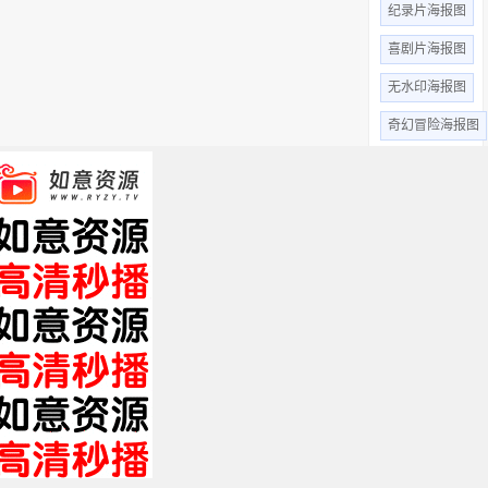
纪录片海报图
喜剧片海报图
无水印海报图
奇幻冒险海报图
惊悚恐怖
高清无水印
动作片海报图
动画片海报图
悬疑剧海报图
全部标签 +
关于我们
免责申明
帮助中心
XML
HTML
TXT
Copyright © 2019 影视站长圈 www.yszzq.com 版权所有