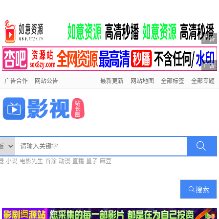
广告
广告
广告合作
网站公告
最新更新
网站地图
全部标签
全部专题
器
小说
电影先生
首涂
动漫
直播
量子
麻豆
搜索