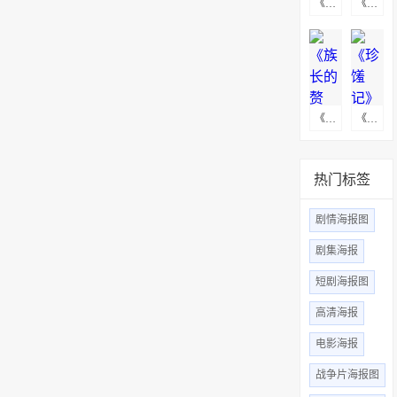
《医是医，二是二》海报下载
《名校风暴第五季》海报下载
《族长的赘婿》海报图下载
《珍馐记》高清无水印海报图
热门标签
剧情海报图
剧集海报
短剧海报图
高清海报
电影海报
战争片海报图