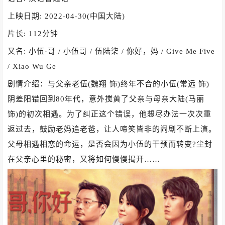
上映日期: 2022-04-30(中国大陆)
片长: 112分钟
又名: 小伍·哥 / 小伍哥 / 伍陆柒 / 你好，妈 / Give Me Five
/ Xiao Wu Ge
剧情介绍：与父亲老伍(魏翔 饰)终年不合的小伍(常远 饰)
阴差阳错回到80年代，意外搅黄了父亲与母亲大陆(马丽
饰)的初次相遇。为了纠正这个错误，他想尽办法一次次重
返过去，鼓励老妈追老爸，让人啼笑皆非的闹剧不断上演。
父母相遇相恋的命运，是否会因为小伍的干预而转变?尘封
在父亲心里的秘密，又将如何慢慢揭开……