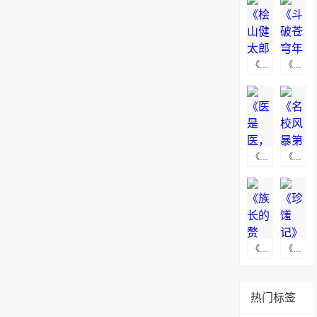
《桧山健太郎的怀孕》海报下载
《斗破苍穹年番》高清无水印动漫海报下载
《医是医，二是二》海报下载
《名校风暴第五季》海报下载
《族长的赘婿》海报图下载
《珍馐记》高清无水印海报图
热门标签