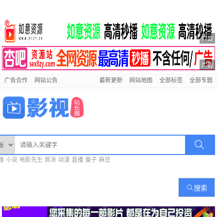
广告
广告
广告合作
网站公告
最新更新
网站地图
全部标签
全部专题
器
小说
电影先生
首涂
动漫
直播
量子
麻豆
搜索