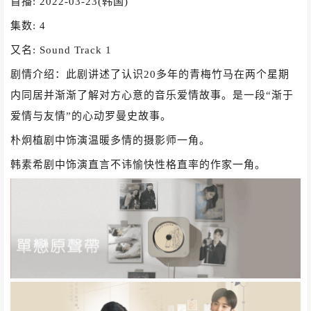
首播: 2022-03-23(韩国)
集数: 4
又名: Sound Track 1
剧情介绍：此剧讲述了认识20多年的青梅竹马在两个星期
内同居并渐渐了解对方心意的音乐爱情故事。是一段“渐于
爱情与友情”的心动罗曼史故事。
朴炯植剧中饰演温暖多情的摄影师一角。
韩素希剧中饰演直言不讳愉快性格直率的作家一角。