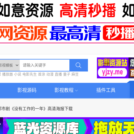
螺
播放器
小说
电影先生
首涂
动漫
直播
量子
麻豆
影视源码
影视教程
插件工具
都市剧《没有工作的一年》高清海报下载