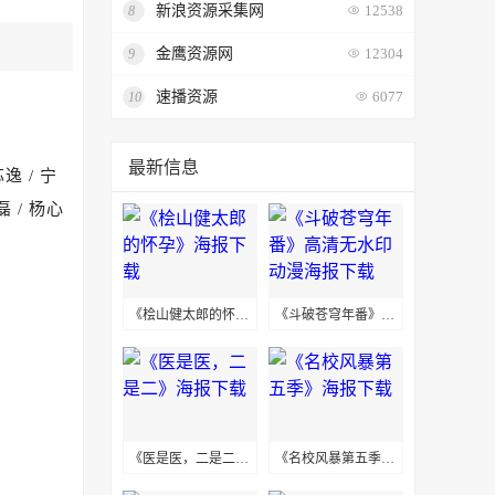
新浪资源采集网
8
12538
金鹰资源网
9
12304
速播资源
10
6077
最新信息
芯逸 / 宁
磊 / 杨心
《桧山健太郎的怀孕》海报下载
《斗破苍穹年番》高清无水印动漫海报下载
《医是医，二是二》海报下载
《名校风暴第五季》海报下载