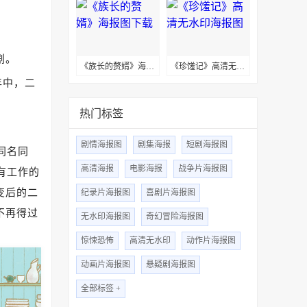
剧。
《族长的赘婿》海报图下载
《珍馐记》高清无水印海报图
年中，二
热门标签
剧情海报图
剧集海报
短剧海报图
同名同
高清海报
电影海报
战争片海报图
有工作的
变后的二
纪录片海报图
喜剧片海报图
不再得过
无水印海报图
奇幻冒险海报图
。
惊悚恐怖
高清无水印
动作片海报图
动画片海报图
悬疑剧海报图
全部标签 +