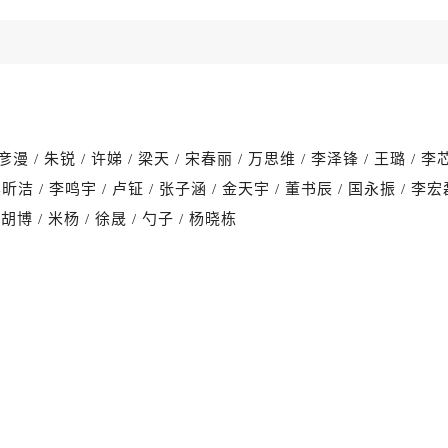
漫 / 朱锐 / 许娣 / 梁天 / 宋春丽 / 万思维 / 李泽锋 / 王璐 / 李
吴昕洁 / 李鸣宇 / 卢钲 / 张子涵 / 金天宇 / 董书辰 / 国永振 / 李宏
 胡博 / 米杨 / 徐晟 / 勺子 / 杨晓栋