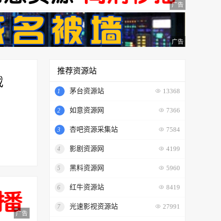
广告
广告
推荐资源站
载
茅台资源站
1
13368
如意资源网
2
7366
杏吧资源采集站
3
7584
影剧资源网
4
4199
黑料资源网
5
5960
红牛资源站
6
8419
光速影视资源站
7
27991
广告