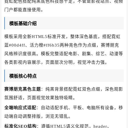
霓虹配色搭配纯黑底色科技感十足，不管是影视站点、视频
门户都能直接使用。
模板基础介绍
模板采用全新HTML5标准开发，整体深色基底，搭配霓虹
蓝#00d4ff、活力橙#ff6b35两种亮色作为点缀，赛博朋克
风格辨识度很高。模板完整适配电影、剧集、综艺、动漫等
各类影视内容展示，页面层次分明，视觉冲击力强。
模板核心特点
赛博朋克黑色主题
：纯黑背景搭配霓虹双色点缀，深色观影
氛围舒适，页面视觉效果独特吸睛。
全端响应式适配
：自动适配手机、平板、电脑所有设备，移
动端自动调整排版，浏览无错乱。
标准化SEO结构
：遵循HTML5语义化规范，header、