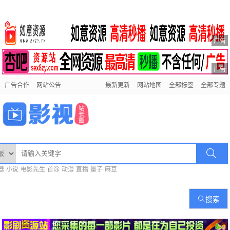
广告
广告
广告合作
网站公告
最新更新
网站地图
全部标签
全部专题
器
小说
电影先生
首涂
动漫
直播
量子
麻豆
搜索