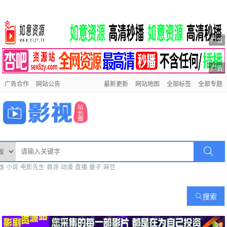
广告
广告
广告合作
网站公告
最新更新
网站地图
全部标签
全部专题
器
小说
电影先生
首涂
动漫
直播
量子
麻豆
搜索