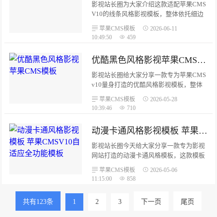
两种亮色作为点缀，赛博朋克风格辨识度
影视站长圈为大家介绍这款适配苹果CMS
很高。模板完整适配电影、剧集、综艺、
V10的线条风格影视模板，整体依托细边
动漫等各类影视内容展示，页面层次分
框、分割线打造极简视觉效果，页面干净
苹果CMS模板
2026-06-11
明，视觉冲击力强。...
利落，适配影视资源站、影视资讯站等多
10:49:50
459
种站点类型。本模板主打简约线条设计，
以1px边框与分割线作为核心视觉元素，
优酷黑色风格影视苹果CMS模板
没有多余花哨装饰，整体观感清爽整洁。
无论是搭建影视资源站点，还是影视资讯
影视站长圈给大家分享一款专为苹果CMS
类网站，都能完美适配。...
v10量身打造的优酷风格影视模板，整体
界面仿照优酷官网设计，简洁大气、美观
苹果CMS模板
2026-05-28
专业，并且采用全响应式布局，完美适配
10:39:46
710
手机、平板、电脑等所有设备，日常建站
使用非常合适。这款模板高度还原优酷官
动漫卡通风格影视模板 苹果CMSV10自适应全功能模板
网UI风格，以#00A0E9作为主题色，搭配
深色导航栏与白色内容卡片，视觉层次清
影视站长圈今天给大家分享一款专为影视
晰，整体现代感十足。代码全部使用
网站打造的动漫卡通风格模板，这款模板
HTML5语义化标签编写，符合SEO优化标
适配苹果CMS V10系统，采用全终端自适
苹果CMS模板
2026-05-06
准，仅依靠原生CSS和JS实现效果，不依
应响应式布局，代码符合HTML5语义化标
11:15:00
858
赖任何第三方UI框架，加载速度更快、运
准与SEO优化规则，整体风格活泼亮眼，
行更稳定。...
非常适合特色影视站点使用，新手也能快
共有123条
1
2
3
下一页
尾页
速安装使用。...