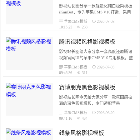
亮交互色，观影氛围感拉满极简卡片排
影视站长圈分享一款轻量化纯白极简模板
版：全屏海报网格布局，影片搭配红色评
iKanBot，专为苹果CMS V10打造，采用
分标识，页面滚动动画顺滑自然。...
原生前端技术开发，无多余弹窗、会员广
苹果CMS模板
2026-07-08
告模块，专注影视内容展示，适合追求干
10:15:25
238
净清爽浏览体验的影视站点。iKanBot整
套模板基于HTML5、CSS3与原生JS开
腾讯视频风格影视模板
发，设计参考主流影视资讯站风格，页面
干净无冗余组件，去掉弹窗广告、付费会
影视站长圈给大家分享一套高度还原腾讯
员等多余功能，只保留影片浏览、搜索、
视频官网UI的苹果CMS V10专用模板，整
播放核心能力，页面加载速度快，访客观
体采用简约扁平化现代设计，多断点响应
苹果CMS模板
2026-07-03
看体验舒适。...
式适配电脑、平板、手机，配色规范统
09:46:36
311
一，功能完整，影视站点直接部署即可使
用。整套模板参照腾讯视频网页端视觉逻
​赛博朋克黑色影视模板
辑开发，适配苹果CMS V10全系统标签，
页面层级清晰，交互逻辑贴合大众观影平
影视站长圈今天给大家分享一款氛围感拉
台使用习惯，不管综合影视站、动漫站点
满的深色影视模板，专门适配苹果
都能适配。...
CMSV10系统，融入赛博朋克视觉设计，
苹果CMS模板
2026-06-20
霓虹配色搭配纯黑底色科技感十足，不管
09:41:16
434
是影视站点、视频门户都能直接使用。模
板采用全新HTML5标准开发，整体深色基
线条风格影视模板
底，搭配霓虹蓝#00d4ff、活力橙#ff6b35