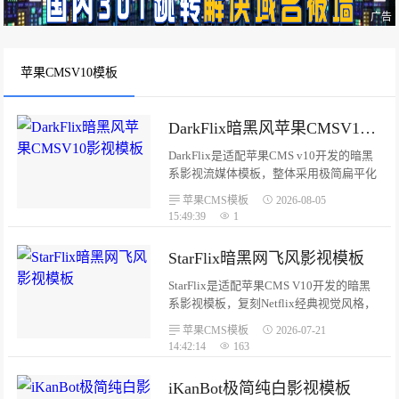
广告
苹果CMSV10模板
DarkFlix暗黑风苹果CMSV10影视模板
DarkFlix是适配苹果CMS v10开发的暗黑
系影视流媒体模板，整体采用极简扁平化
设计，纯黑色页面底色搭配绿色主题点缀
苹果CMS模板
2026-08-05
色，页面层级分明、交互顺滑。代码遵照
15:49:39
1
HTML5语义化规范编写，天生适配SEO优
化，全站一套模板自适应电脑、平板、手
StarFlix暗黑网飞风影视模板
机各类终端设备。专属暗黑视觉风格：纯
黑底色搭配绿色主题高亮配色，风格简约
StarFlix是适配苹果CMS V10开发的暗黑
高级，观影氛围浓厚；...
系影视模板，复刻Netflix经典视觉风格，
整体采用纯黑底色搭配暗红色交互高光，
苹果CMS模板
2026-07-21
极简卡片式布局，适配电影、电视剧、动
14:42:14
163
漫、综艺等各类流媒体影视站点。专属暗
黑配色：页面底色#0a0a0a，搭配网飞标
iKanBot极简纯白影视模板
志性暗红色#e50914作为按钮、标签、高