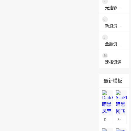
7
光速影视资源站
8
新浪资源采集网
9
金鹰资源网
10
速播资源
最新模板
DarkFlix暗黑风苹果CMSV10影视模板
StarFlix暗黑网飞风影视模板