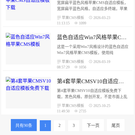
需求。...
宽屏扁平蓝色风格苹果CMS自适应模板，
宽屏扁平蓝色风格，自适应多终端，苹果
CMSV10版本。采用宽屏扁平蓝色风格设
苹果CMS模板
2026-03-23
计，响应式布局兼容多终端设备。使用纯
11:13:15
1099
CSS实现，无需第三方框架，代码符合
SEO规则。模板包含首页、视频列表页、
蓝色自适应Win7风格苹果CMS模板
视频播放页核心功能。...
这是一个采用Win7风格设计的蓝色自适应
Win7风格苹果CMS模板，使用纯
DIV+CSS+JS开发，不依赖任何第三方框
苹果CMS模板
2026-03-19
架。模板具有良好的自适应能力，可在
08:57:29
1056
PC、平板和移动设备上正常显示。类似
Win7的窗口化设计、渐变色彩、圆角边
第4套苹果CMSV10自适应模板免费下载
框、经典的蓝绿配色方案。...
第4套苹果CMSV10自适应模板免费下
载，黑色风格，原创开发，不是市面上乱
大街的模板。模板自适应手机端，苹果
苹果CMS模板
2025-10-25
CMSV10版本。模板非常简单，有首页、
11:49:50
2735
列表页带筛选、内容页、播放页、搜索页
常用页面。解压复制到template文件夹
共有90条
1
2
3
下一页
尾页
内，后台选择该模板即可完成安装，代码
全部开源无加密。...