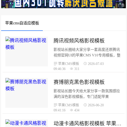
广告
苹果cms自适应模板
腾讯视频风格影视模板
影视站长圈给大家分享一套高度还原腾讯
视频官网UI的苹果CMS V10专用模板，整
体采用简约扁平化现代设计，多断点响应
苹果CMS模板
2026-07-03
式适配电脑、平板、手机，配色规范统
09:46:36
311
一，功能完整，影视站点直接部署即可使
用。整套模板参照腾讯视频网页端视觉逻
​赛博朋克黑色影视模板
辑开发，适配苹果CMS V10全系统标签，
页面层级清晰，交互逻辑贴合大众观影平
影视站长圈今天给大家分享一款氛围感拉
台使用习惯，不管综合影视站、动漫站点
满的深色影视模板，专门适配苹果
都能适配。...
CMSV10系统，融入赛博朋克视觉设计，
苹果CMS模板
2026-06-20
霓虹配色搭配纯黑底色科技感十足，不管
09:41:16
434
是影视站点、视频门户都能直接使用。模
板采用全新HTML5标准开发，整体深色基
动漫卡通风格影视模板 苹果CMSV10自适应全功能模板
底，搭配霓虹蓝#00d4ff、活力橙#ff6b35