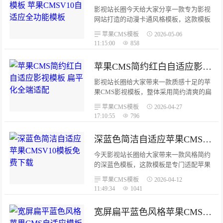
两种亮色作为点缀，赛博朋克风格辨识度
影视站长圈今天给大家分享一款专为影视
很高。模板完整适配电影、剧集、综艺、
网站打造的动漫卡通风格模板，这款模板
动漫等各类影视内容展示，页面层次分
适配苹果CMS V10系统，采用全终端自适
苹果CMS模板
2026-05-06
明，视觉冲击力强。...
应响应式布局，代码符合HTML5语义化标
11:15:00
858
准与SEO优化规则，整体风格活泼亮眼，
非常适合特色影视站点使用，新手也能快
苹果CMS简约红白自适应影视模板 扁平化全端适配
速安装使用。...
影视站长圈给大家带来一款质感十足的苹
果CMS影视模板，整体采用简约清爽的扁
平化设计，纯白底色搭配红色点缀元素，
苹果CMS模板
2026-04-27
页面干净整洁、没有多余花哨装饰，主打
17:10:55
796
内容展示，既能保证清爽的视觉效果，又
能加快页面加载速度，不管电脑还是手机
深蓝色简洁自适应苹果CMSV10模板免费下载
访问，浏览感受都特别舒服。...
今天影视站长圈给大家带来一款风格简约
的深蓝色模板，这款模板是专门适配苹果
CMSV10版本使用的，而且支持自适应手
苹果CMS模板
2026-04-12
机端，不管是电脑访问还是手机打开都能
11:49:34
1041
正常显示，整体使用起来很方便。这款简
洁版模板包含了日常建站常用的核心模
宽屏扁平蓝色风格苹果CMS自适应模板下载
块，能够满足大部分影视站点的基础使用