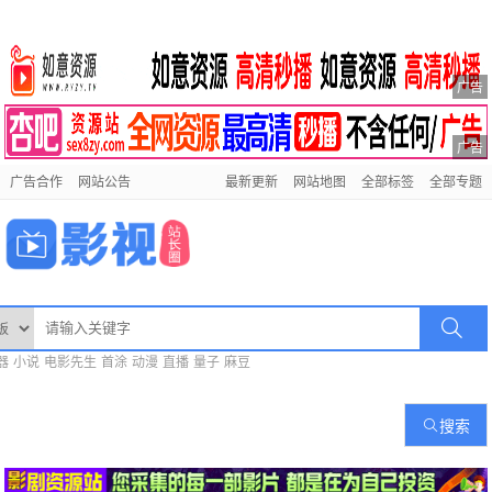
广告
广告
广告合作
网站公告
最新更新
网站地图
全部标签
全部专题
器
小说
电影先生
首涂
动漫
直播
量子
麻豆
搜索