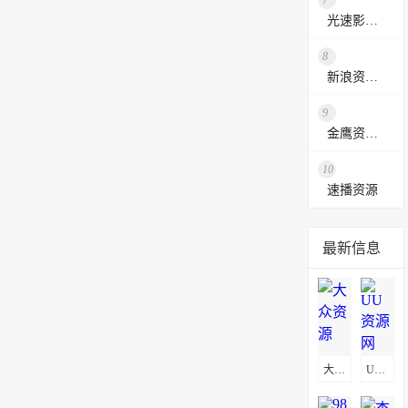
光速影视资源站
8
新浪资源采集网
9
金鹰资源网
10
速播资源
最新信息
大众资源
UU资源网