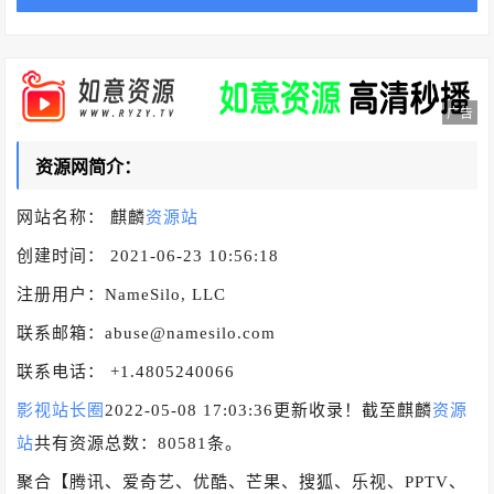
广告
资源网简介：
网站名称： 麒麟
资源站
创建时间： 2021-06-23 10:56:18
注册用户：NameSilo, LLC
联系邮箱：
abuse@namesilo.com
联系电话： +1.4805240066
影视站长圈
2022-05-08 17:03:36更新收录！截至麒麟
资源
站
共有资源总数：80581条。
聚合【腾讯、爱奇艺、优酷、芒果、搜狐、乐视、PPTV、