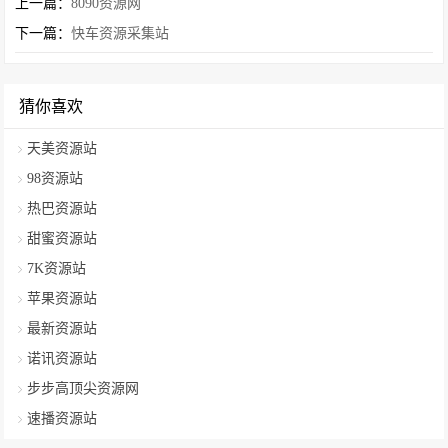
上一篇：
8090资源网
下一篇：
快车资源采集站
猜你喜欢
天美资源站
98资源站
热巴资源站
甜蜜资源站
7K资源站
苹果资源站
最新资源站
诺讯资源站
步步高顶尖资源网
速播资源站