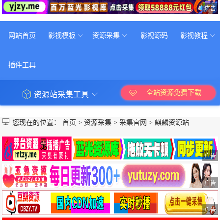
广告
网站首页
影视模板
资源采集
影视源码
影视教程
插件工具
全站资源免费下载
资源站采集工具
您现在的位置：
首页
>
资源采集
>
采集官网
>
麒麟资源站
广告
广告
广告