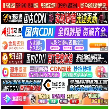
广告
广告
广告
广告
广告
广告
广告
广告