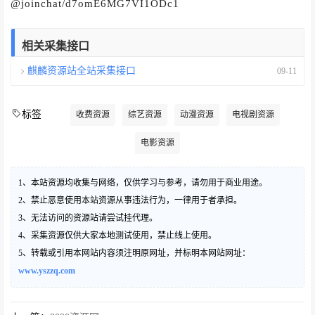
@joinchat/d7omE6MG7VI1ODc1
相关采集接口
麒麟资源站全站采集接口
09-11
标签
收费资源
综艺资源
动漫资源
电视剧资源
电影资源
1、本站资源均收集与网络，仅供学习与参考，请勿用于商业用途。
2、禁止恶意使用本站资源从事违法行为，一律用于者承担。
3、无法访问的资源站请尝试挂代理。
4、采集资源仅供大家本地测试使用，禁止线上使用。
5、转载或引用本网站内容须注明原网址，并标明本网站网址：
www.yszzq.com