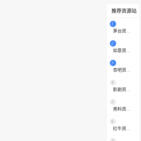
推荐资源站
1
茅台资源站
2
如意资源网
3
杏吧资源采集站
4
影剧资源网
5
黑料资源网
6
红牛资源站
7