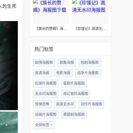
人的生死
《族长的赘婿》海报图下载
《珍馐记》高清无水印海报图
热门标签
剧情海报图
剧集海报
短剧海报图
高清海报
电影海报
战争片海报图
纪录片海报图
喜剧片海报图
无水印海报图
奇幻冒险海报图
惊悚恐怖
高清无水印
动作片海报图
动画片海报图
悬疑剧海报图
全部标签 +