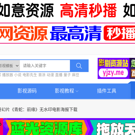
螺
播放器
小说
电影先生
首涂
动漫
直播
量子
麻豆
影视源码
影视教程
插件工具
奇幻片《青蛇：前缘》无水印电影海报下载