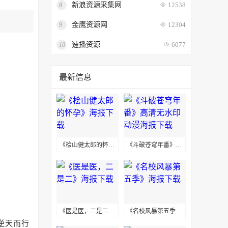
新浪资源采集网
8
12538
金鹰资源网
9
12304
速播资源
10
6077
最新信息
《桧山健太郎的怀孕》海报下载
《斗破苍穹年番》高清无水印动漫海报下载
《医是医，二是二》海报下载
《名校风暴第五季》海报下载
逆天而行