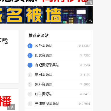
广告
广告
推荐资源站
下载
茅台资源站
1
13368
如意资源网
2
7366
杏吧资源采集站
3
7584
影剧资源网
4
4199
黑料资源网
5
5960
红牛资源站
6
8419
光速影视资源站
7
27991
广告