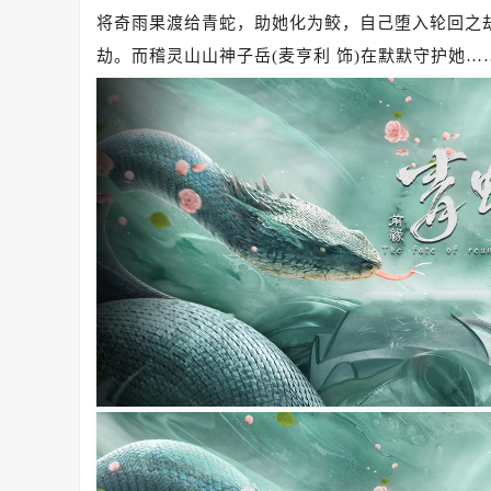
将奇雨果渡给青蛇，助她化为鲛，自己堕入轮回之
劫。而稽灵山山神子岳(麦亨利 饰)在默默守护她…