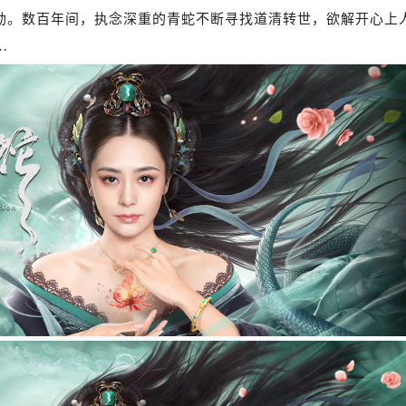
劫。数百年间，执念深重的青蛇不断寻找道清转世，欲解开心上
…