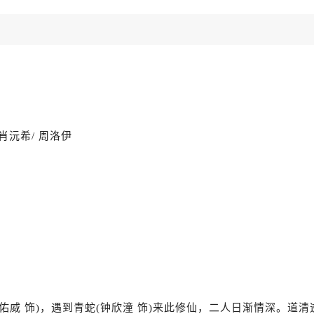
/ 肖沅希/ 周洛伊
威 饰)，遇到青蛇(钟欣潼 饰)来此修仙，二人日渐情深。道清