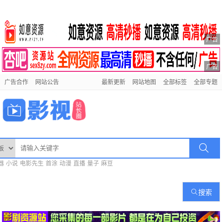
广告
广告
广告合作
网站公告
最新更新
网站地图
全部标签
全部专题
器
小说
电影先生
首涂
动漫
直播
量子
麻豆
搜索