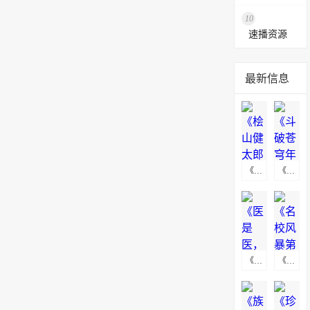
10
速播资源
最新信息
《桧山健太郎的怀孕》海报下载
《斗破苍穹年番》高清无水印动漫海报下载
《医是医，二是二》海报下载
《名校风暴第五季》海报下载