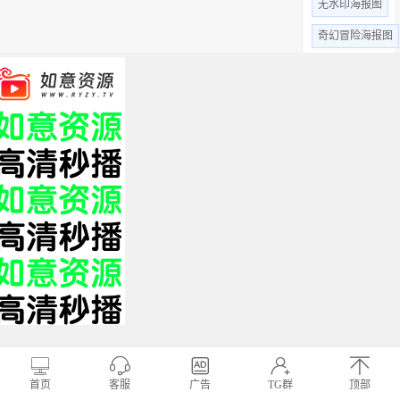
无水印海报图
奇幻冒险海报图
惊悚恐怖
高清无水印
动作片海报图
动画片海报图
悬疑剧海报图
全部标签 +
关于我们
免责申明
帮助中心
XML
HTML
TXT
Copyright © 2019 影视站长圈 www.yszzq.com 版权所有
首页
客服
广告
TG群
顶部