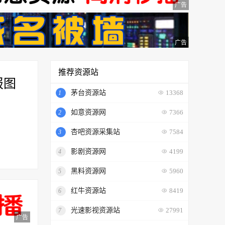
广告
广告
推荐资源站
报图
茅台资源站
1
13368
如意资源网
2
7366
杏吧资源采集站
3
7584
影剧资源网
4
4199
黑料资源网
5
5960
红牛资源站
6
8419
光速影视资源站
7
27991
广告