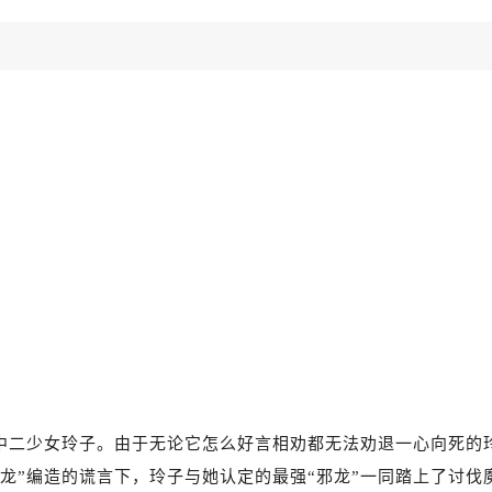
中二少女玲子。由于无论它怎么好言相劝都无法劝退一心向死的
龙”编造的谎言下，玲子与她认定的最强“邪龙”一同踏上了讨伐