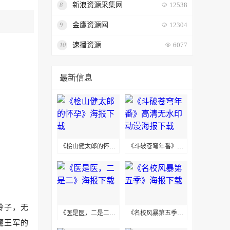
新浪资源采集网
8
12538
金鹰资源网
9
12304
速播资源
10
6077
最新信息
《桧山健太郎的怀孕》海报下载
《斗破苍穹年番》高清无水印动漫海报下载
玲子，无
《医是医，二是二》海报下载
《名校风暴第五季》海报下载
魔王军的