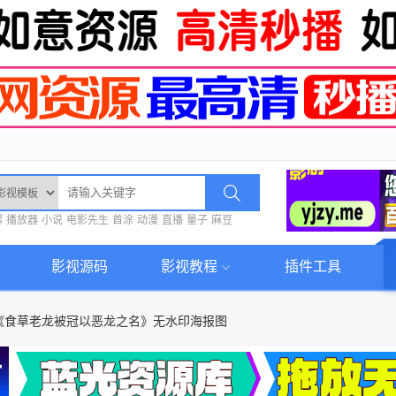
螺
播放器
小说
电影先生
首涂
动漫
直播
量子
麻豆
影视源码
影视教程
插件工具
《食草老龙被冠以恶龙之名》无水印海报图