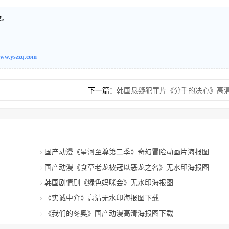
途。
ww.yszzq.com
下一篇：
韩国悬疑犯罪片《分手的决心》高
国产动漫《星河至尊第二季》奇幻冒险动画片海报图
国产动漫《食草老龙被冠以恶龙之名》无水印海报图
韩国剧情剧《绿色妈咪会》无水印海报图
《实诚中介》高清无水印海报图下载
《我们的冬奥》国产动漫高清海报图下载