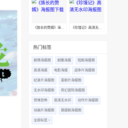
《族长的赘婿》海报图下载
《珍馐记》高清无水印海报图
热门标签
剧情海报图
剧集海报
短剧海报图
高清海报
电影海报
战争片海报图
纪录片海报图
喜剧片海报图
无水印海报图
奇幻冒险海报图
惊悚恐怖
高清无水印
动作片海报图
动画片海报图
悬疑剧海报图
全部标签 +