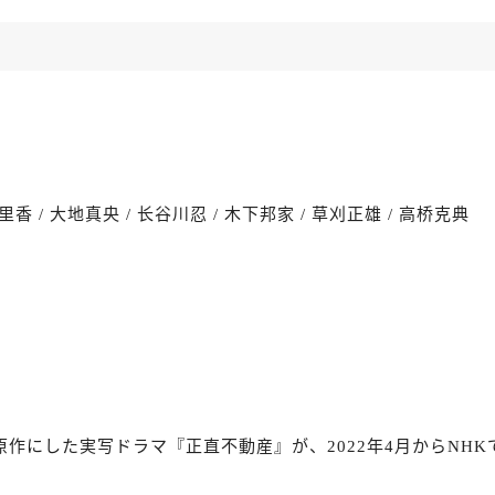
泉里香 / 大地真央 / 长谷川忍 / 木下邦家 / 草刈正雄 / 高桥克典
作にした実写ドラマ『正直不動産』が、2022年4月からNHK