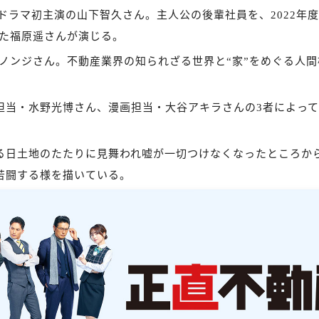
ドラマ初主演の山下智久さん。主人公の後輩社員を、2022年
した福原遥さんが演じる。
ノンジさん。不動産業界の知られざる世界と“家”をめぐる人間
担当・水野光博さん、漫画担当・大谷アキラさんの3者によっ
る日土地のたたりに見舞われ嘘が一切つけなくなったところか
苦闘する様を描いている。