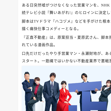
ある日突然嘘がつけなくなった営業マンを、NHK
続テレビ小説『舞いあがれ!』のヒロインに決定
脚本はTVドラマ『ハコヅメ』などを手がけた根本
描く痛快仕事コメディーとなる。
『正直不動産』は、原案担当・夏原武さん、脚本
れている漫画作品。
口先だけだったやり手営業マン・永瀬財地が、あ
スタート。一筋縄ではいかない不動産業界で悪戦