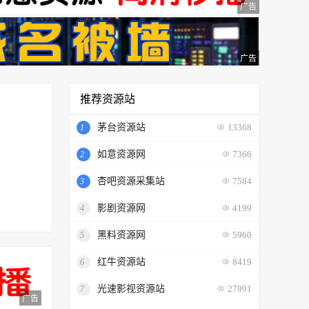
广告
广告
推荐资源站
茅台资源站
1
13368
如意资源网
2
7366
杏吧资源采集站
3
7584
影剧资源网
4
4199
黑料资源网
5
5960
红牛资源站
6
8419
光速影视资源站
7
27991
广告