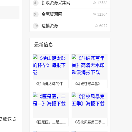
新浪资源采集网
8
12538
金鹰资源网
9
12304
速播资源
10
6077
最新信息
《桧山健太郎的怀孕》海报下载
《斗破苍穹年番》高清无水印动漫海报下载
で放送さ
《医是医，二是二》海报下载
《名校风暴第五季》海报下载