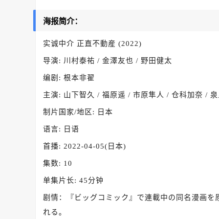
海报简介：
实诚中介 正直不動産 (2022)
导演: 川村泰祐 / 金澤友也 / 野田健太
编剧: 根本非翟
主演: 山下智久 / 福原遥 / 市原隼人 / 仓科加奈 / 
制片国家/地区: 日本
语言: 日语
首播: 2022-04-05(日本)
集数: 10
单集片长: 45分钟
剧情：『ビッグコミック』で連載中の同名漫画を原
れる。