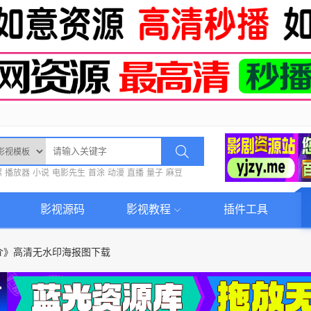
螺
播放器
小说
电影先生
首涂
动漫
直播
量子
麻豆
影视源码
影视教程
插件工具
介》高清无水印海报图下载