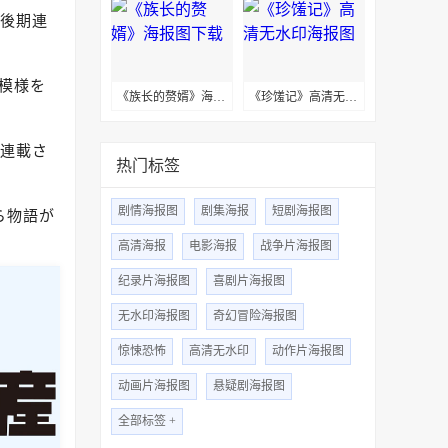
度後期連
模様を
《族长的赘婿》海报图下载
《珍馐记》高清无水印海报图
て連載さ
热门标签
剧情海报图
剧集海报
短剧海报图
ら物語が
高清海报
电影海报
战争片海报图
纪录片海报图
喜剧片海报图
无水印海报图
奇幻冒险海报图
惊悚恐怖
高清无水印
动作片海报图
动画片海报图
悬疑剧海报图
全部标签 +