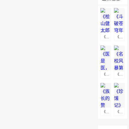
《桧山健太郎的怀孕》海报下载
《斗破苍穹年番》高清无水印动漫海报下载
《医是医，二是二》海报下载
《名校风暴第五季》海报下载
《族长的赘婿》海报图下载
《珍馐记》高清无水印海报图