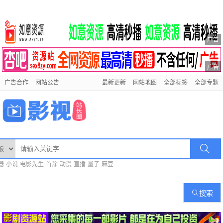
广告
广告
广告合作
网站公告
最新更新
网站地图
全部标签
全部专题
器
小说
电影先生
首涂
动漫
直播
量子
麻豆
搜索