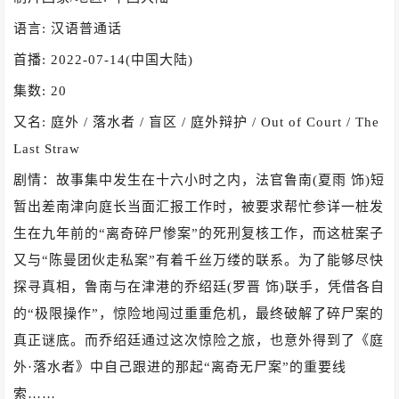
语言: 汉语普通话
首播: 2022-07-14(中国大陆)
集数: 20
又名: 庭外 / 落水者 / 盲区 / 庭外辩护 / Out of Court / The
Last Straw
剧情：故事集中发生在十六小时之内，法官鲁南(夏雨 饰)短
暂出差南津向庭长当面汇报工作时，被要求帮忙参详一桩发
生在九年前的“离奇碎尸惨案”的死刑复核工作，而这桩案子
又与“陈曼团伙走私案”有着千丝万缕的联系。为了能够尽快
探寻真相，鲁南与在津港的乔绍廷(罗晋 饰)联手，凭借各自
的“极限操作”，惊险地闯过重重危机，最终破解了碎尸案的
真正谜底。而乔绍廷通过这次惊险之旅，也意外得到了《庭
外·落水者》中自己跟进的那起“离奇无尸案”的重要线
索……