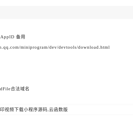
ppID 备用
.com/miniprogram/dev/devtools/download.html
File合法域名