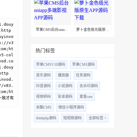
1.douy
苹果CMS后台uniapp多端影视APP源码
萝卜金色极光版原生APP源码下载
;http
uyinvo
s://v3
com;ht
热门标签
v5-col
vod.co
苹果CMSV10源码
苹果CMS源码
j.douy
http
音乐源码
播放器
任务源码
invod.
//v83.
抖音源码
小说源码
去水印源码
com;ht
视频转码
安卓源码
爱客cms
名一致才有
米酷CMS
微信小程序源码
thinkphp源码
短视频源码
全部标签 +