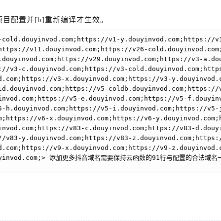
新项目配置并[b]重新编译才生效。
-cold.douyinvod.com;https://v1-y.douyinvod.com;https://v
https://v11.douyinvod.com;https://v26-cold.douyinvod.com
.douyinvod.com;https://v29.douyinvod.com;https://v3-a.do
://v3-c.douyinvod.com;https://v3-cold.douyinvod.com;http
d.com;https://v3-x.douyinvod.com;https://v3-y.douyinvod.
ld.douyinvod.com;https://v5-coldb.douyinvod.com;https://
invod.com;https://v5-e.douyinvod.com;https://v5-f.douyin
5-h.douyinvod.com;https://v5-i.douyinvod.com;https://v5-
m;https://v6-x.douyinvod.com;https://v6-y.douyinvod.com;
invod.com;https://v83-c.douyinvod.com;https://v83-d.douy
//v83-y.douyinvod.com;https://v83-z.douyinvod.com;https:
d.com;https://v9-x.douyinvod.com;https://v9-z.douyinvod.
v95.douyinvod.com;> 添加更多抖音域名需要保持云函数的91行与配置的合法域