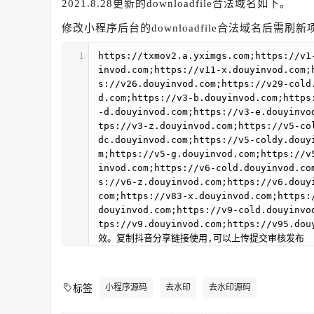
2021.8.28更新的downloadfile合法域名如下。
修改小程序后台的downloadfile合法域名后需刷
1
https://txmov2.a.yximgs.com;https://v1
invod.com;https://v11-x.douyinvod.com;
s://v26.douyinvod.com;https://v29-cold
d.com;https://v3-b.douyinvod.com;https
-d.douyinvod.com;https://v3-e.douyinvo
tps://v3-z.douyinvod.com;https://v5-co
dc.douyinvod.com;https://v5-coldy.douy
m;https://v5-g.douyinvod.com;https://v
invod.com;https://v6-cold.douyinvod.co
s://v6-z.douyinvod.com;https://v6.douy
com;https://v83-x.douyinvod.com;https:
douyinvod.com;https://v9-cold.douyinvo
tps://v9.douyinvod.com;https://
效。复制抖音分享链接使用,可以上传提交审核发布
小程序源码
去水印
去水印源码
标签