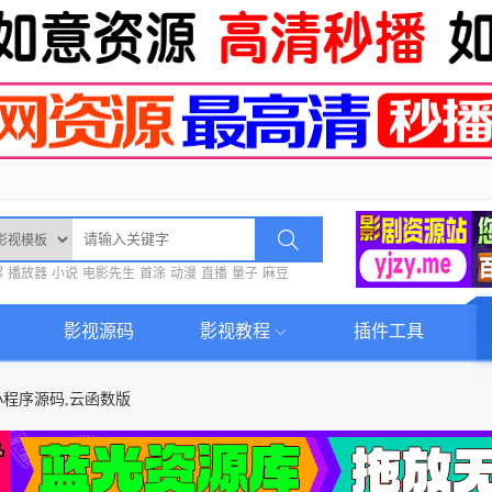
螺
播放器
小说
电影先生
首涂
动漫
直播
量子
麻豆
影视源码
影视教程
插件工具
程序源码,云函数版