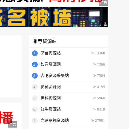
广告
广告
推荐资源站
茅台资源站
1
13368
如意资源网
2
7366
杏吧资源采集站
3
7584
影剧资源网
4
4199
黑料资源网
5
5960
红牛资源站
6
8419
光速影视资源站
7
27991
广告