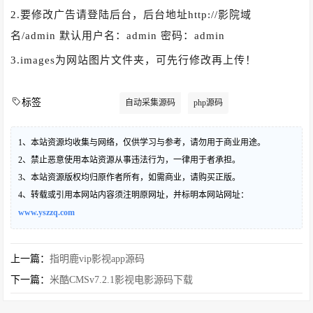
2.要修改广告请登陆后台，后台地址http://影院域
名/admin 默认用户名：admin 密码：admin
3.images为网站图片文件夹，可先行修改再上传！
标签
自动采集源码
php源码
1、本站资源均收集与网络，仅供学习与参考，请勿用于商业用途。
2、禁止恶意使用本站资源从事违法行为，一律用于者承担。
3、本站资源版权均归原作者所有，如需商业，请购买正版。
4、转载或引用本网站内容须注明原网址，并标明本网站网址：
www.yszzq.com
上一篇：
指明鹿vip影视app源码
下一篇：
米酷CMSv7.2.1影视电影源码下载