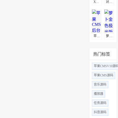
Xyplayer播放器X3.94无限制版源码
对接苹果cms影视小程序源码,支持josn官解+卡密系统
苹果CMS后台uniapp多端影视APP源码
萝卜金色极光版原生APP源码下载
热门标签
苹果CMSV10源
苹果CMS源码
音乐源码
播放器
任务源码
抖音源码