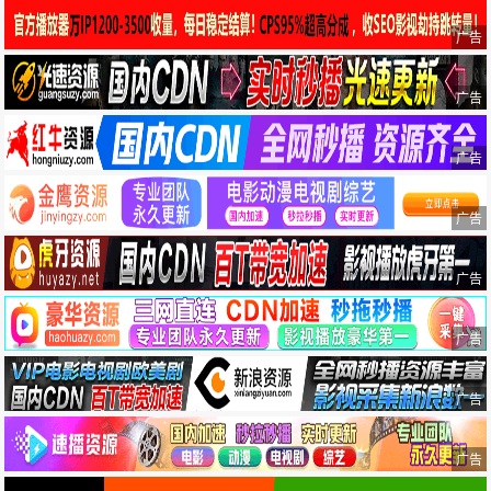
广告
广告
广告
广告
广告
广告
广告
广告