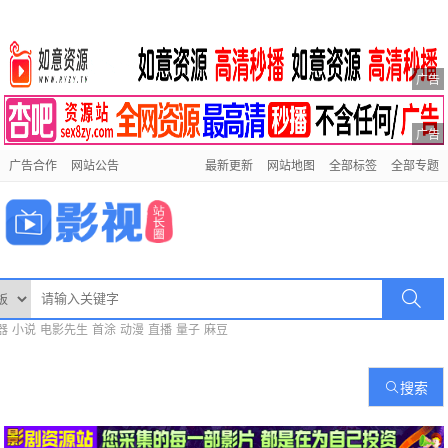
广告
广告
广告合作
网站公告
最新更新
网站地图
全部标签
全部专题
器
小说
电影先生
首涂
动漫
直播
量子
麻豆
搜索