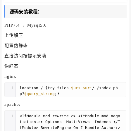
源码安装教程：
PHP7.4+，Mysql5.6+
上传解压
配置伪静态
直接访问按提示安装
伪静态:
nginx:
1
location / {try_files
$uri
$uri
/ /index.ph
p?
$query_string
;}
apache:
1
<IfModule mod_rewrite.c> <IfModule mod_nego
tiation.c> Options -MultiViews -Indexes </I
fModule> RewriteEngine On # Handle Authoriz