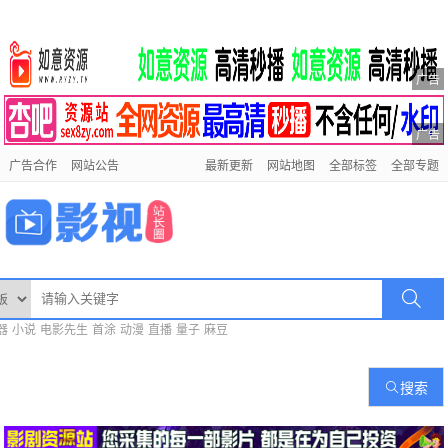
广告
广告
广告合作
网站公告
最新更新
网站地图
全部标签
全部专题
器
小说
电影先生
首涂
动漫
直播
量子
麻豆
搜索