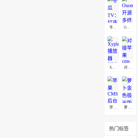
冬瓜TV：打造私人影视聚合平台源码 集成30+站点资源极速播放
OuonnkiTV：开源多终端个人视频源码
Xyplayer播放器X3.94无限制版源码
对接苹果cms影视小程序源码,支持josn官解+卡密系统
苹果CMS后台uniapp多端影视APP源码
萝卜金色极光版原生APP源码下载
热门标签