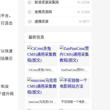
新浪资源采集网
8
12538
金鹰资源网
9
12304
商平台，
速播资源
10
6077
，打造出
最新信息
可以快速
网站展示
CtCms(赤兔CMS)通用采集教程(图文)
ZanPianCms(赞片CMS)通用采集教程(图文)
寸和设
于提升网
maxcms(马克思CMS)通用采集教程(图文)
不花钱做一个电影网站方法