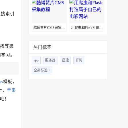
使搜索引
。
酷博赞片CMS采集教程
用爬虫和Flask打造属于自己的电影网站
播等渠
热门标签
和学习。
app
服务器
搭建
官网
全部标签 +
s
模板，
士，
苹果
吧！