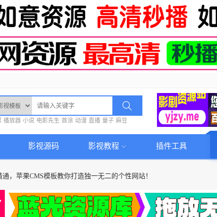
螺
播放器
小说
电影先生
首涂
动漫
直播
量子
麻豆
影视源码
影视教程
插件工具
精通，苹果CMS模板教你打造独一无二的个性网站！