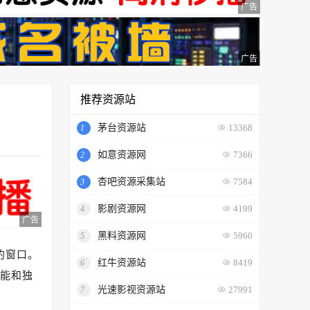
广告
广告
推荐资源站
！
茅台资源站
1
13368
如意资源网
2
7366
杏吧资源采集站
3
7584
影剧资源网
4
4199
广告
黑料资源网
5
5960
的窗口。
红牛资源站
6
8419
能和独
光速影视资源站
7
27991