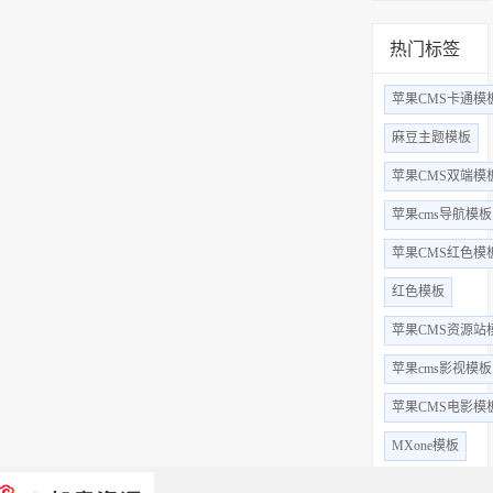
热门标签
苹果CMS卡通模
麻豆主题模板
苹果CMS双端模
苹果cms导航模板
苹果CMS红色模
红色模板
苹果CMS资源站
苹果cms影视模板
苹果CMS电影模
MXone模板
苹果cms小说