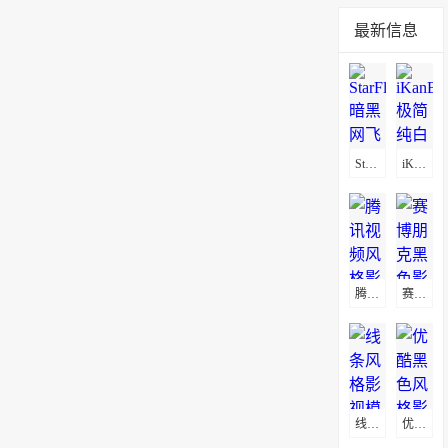
最新信息
StarFlix暗黑网飞风影视模板
iKanBot极简纯白影视模板
腾讯视频风格影视模板
​赛博朋克黑色影视模板
线条风格影视模板
优酷黑色风格影视苹果CMS模板