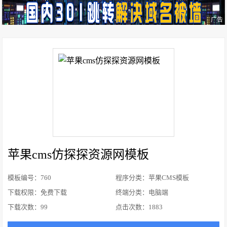
广告
苹果cms仿探探资源网模板
模板编号：760
程序分类：苹果CMS模板
下载权限：免费下载
终端分类：电脑端
下载次数：
99
点击次数：
1883