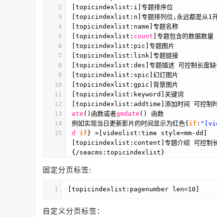
2
[topicindexlist:i]专题排序位
3
[topicindexlist:n]专题排列位,永远都是从1
4
[topicindexlist:name]专题名称
5
[topicindexlist:
count
]专题包含的数据数量
6
[topicindexlist:pic]专题图片
7
[topicindexlist:link]专题链接
8
[topicindexlist:des]专题描述 可控制长度
9
[topicindexlist:spic]幻灯图片
10
[topicindexlist:gpic]背景图片
11
[topicindexlist:keyword]关键词
12
[topicindexlist:addtime]添加时间 可控
13
ate
()函数或者
gmdate
() 函数
14
例如实现当日更新影片的时间显示为红色{
if
:
"[vi
15
d
if
} >[videolist:time style=mm-dd]
[topicindexlist:content]专题介绍 可控
{/seacms:topicindexlist}
固定分页标签:
1
[topicindexlist:pagenumber len=10]
自定义分页标签：