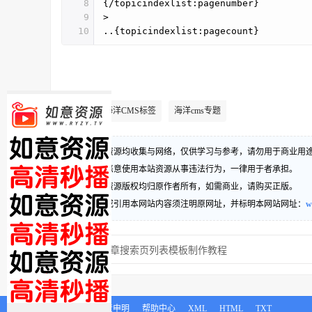
8
{/topicindexlist:pagenumber}
9
>
10
..{topicindexlist:pagecount}
海洋CMS标签
海洋cms专题
标签
1、本站资源均收集与网络，仅供学习与参考，请勿用于商业用
2、禁止恶意使用本站资源从事违法行为，一律用于者承担。
3、本站资源版权均归原作者所有，如需商业，请购买正版。
4、转载或引用本网站内容须注明原网址，并标明本网站网址：
w
上一篇：
文章搜索页列表模板制作教程
关于我们
免责申明
帮助中心
XML
HTML
TXT