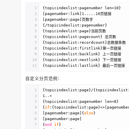
1
{topicindexlist:pagenumber len=10}
2
[pagenumber:link]1.....10页链接
3
[pagenumber:page]页数字
4
{/topicindexlist:pagenumber}
5
{topicindexlist:page}当前页数
6
{topicindexlist:pagecount} 总页数
7
{topicindexlist:recordcount}总数据条数
8
{topicindexlist:firstlink}第一页链接
9
{topicindexlist:backlink} 上一页链接
10
{topicindexlist:nextlink} 下一页链接
11
{topicindexlist:lastlink} 最后一页链接
自定义分页范例：
1
{topicindexlist:page}/{topicindexlis
2
1..<
3
{topicindexlist:pagenumber len=8}
4
{
if
:{topicindexlist:page}<>[pagenumbe
5
[pagenumber:page]{
else
}
6
[pagenumber:page]
7
{
end
if
}