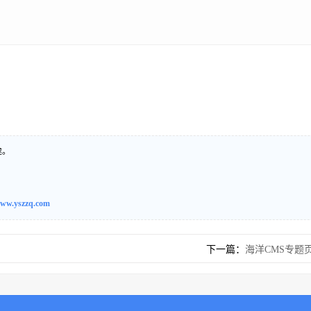
途。
ww.yszzq.com
下一篇：
海洋CMS专题