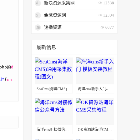
新浪资源采集网
8
12538
金鹰资源网
9
12304
速播资源
10
6077
最新信息
php的
d
d"
{
en
SeaCms(海洋CMS)通用采集教程(图文)
海洋cms新手入门-模板安装教程
海洋cms对接微信公众号方法
OK资源站海洋CMS采集教程