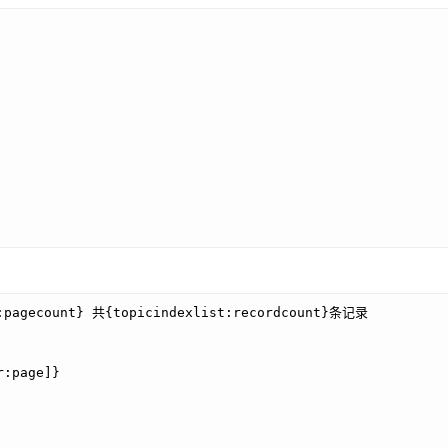
t:pagecount} 共{topicindexlist:recordcount}条记录
r:page]}