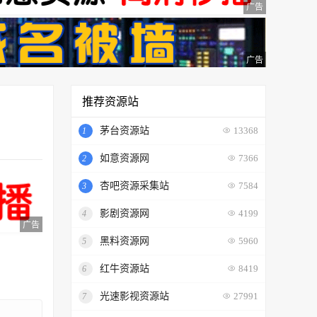
广告
广告
推荐资源站
茅台资源站
1
13368
如意资源网
2
7366
杏吧资源采集站
3
7584
影剧资源网
4
4199
广告
黑料资源网
5
5960
红牛资源站
6
8419
光速影视资源站
7
27991