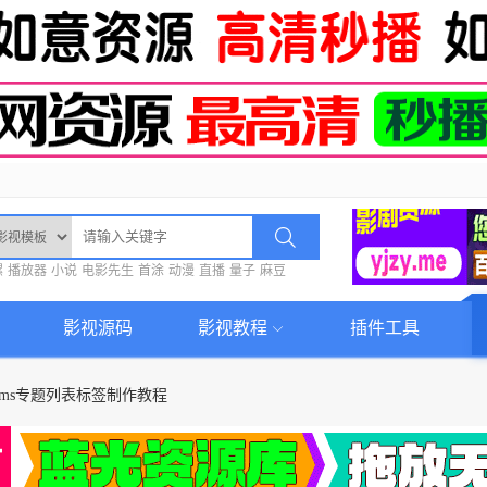
螺
播放器
小说
电影先生
首涂
动漫
直播
量子
麻豆
影视源码
影视教程
插件工具
cms专题列表标签制作教程