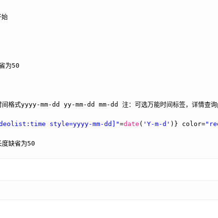
开始
缺省为50
制时间格式yyyy-mm-dd yy-mm-dd mm-dd 注：可选万能时间标签，详情查询
deolist:time style=yyyy-mm-dd]"
=
date
(
'Y-m-d'
)} color=
"re
制长度缺省为50