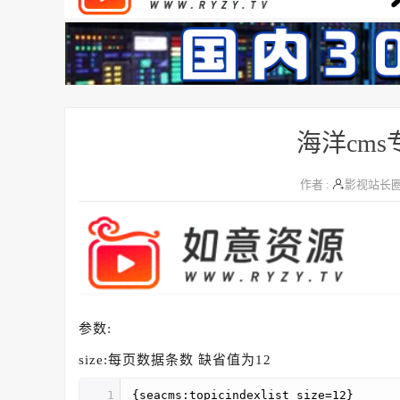
海洋cm
作者 :
影视站长
参数:
size:每页数据条数 缺省值为12
1
{seacms:topicindexlist size=12}