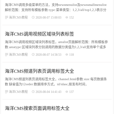
海洋CMS调用多级菜单的方法，支持newsmenulist及newssmallmenulist
解析范围：支持所有模板参数:type:菜单类型：1,2,3/all/top1,2,3表示分
类ID支持单个或多个分类、多个分类用逗号隔开,top表示调出一级菜
海洋CMS教程
2020-08-07 15:00:03
152
单,all全部调出分类菜单(ulliulli)。...
海洋CMS调用视频区域块列表标签
海洋CMS调用视频区域块列表标签，arealist页面解析范围：所有模板参
数:areatype:区域块列表分别调用的数据分类值为1,2,3/all支持单个或多
个,多个分类逗号隔开;all调出全部一级分类的区域列表块例:-------内部内
海洋CMS教程
2020-08-07 14:58:53
118
部标签参考videolist标签用法------。...
海洋CMS频道列表页调用标签大全
海洋CMS频道列表页调用标签大全，channel.html参数:size:每页数据条
数 缺省值为12order:数据排序方式，id/idasc,按发布时间，
time/timeasc，按点击量hit/hitasc，按推荐commend/commendasc，按顶
海洋CMS教程
2020-08-04 14:41:43
137
次数digg/diggasc，按随机random，默认time。（其中带asc的为正序，
不带asc的为倒序）。...
海洋CMS搜索页面调用标签大全