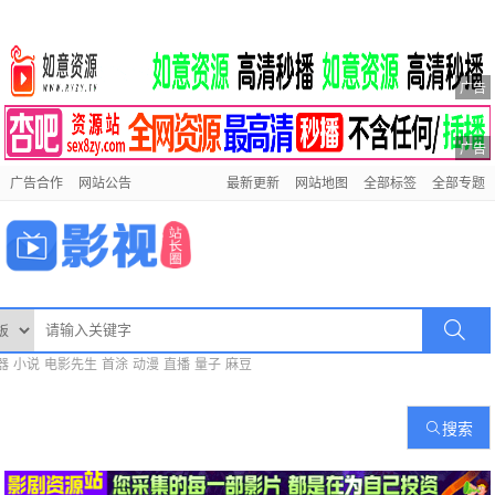
广告
广告
广告合作
网站公告
最新更新
网站地图
全部标签
全部专题
器
小说
电影先生
首涂
动漫
直播
量子
麻豆
搜索