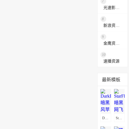
7
光速影视资源站
8
新浪资源采集网
9
金鹰资源网
10
速播资源
最新模板
DarkFlix暗黑风苹果CMSV10影视模板
StarFlix暗黑网飞风影视模板