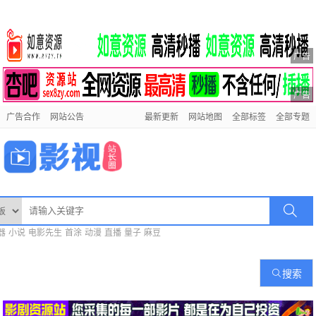
广告
广告
广告合作
网站公告
最新更新
网站地图
全部标签
全部专题
器
小说
电影先生
首涂
动漫
直播
量子
麻豆
搜索