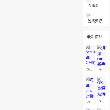
9
金鹰资源网
10
速播资源
最新信息
SeaCms(海洋CMS)通用采集教程(图文)
海洋cms新手入门-模板安装教程
海洋cms对接微信公众号方法
OK资源站海洋CMS采集教程