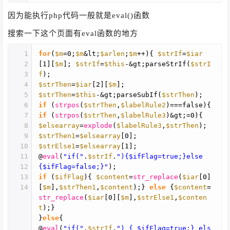
因为能执行php代码一般就是eval()函数
搜索一下这个页面有eval函数的地方
1
for
(
$m
=0;
$m
&lt;
$arlen
;
$m
++){
$strIf
=
$iar
2
[1][
$m
];
$strIf
=
$this
-&gt;parseStrIf(
$strI
3
f
);
4
$strThen
=
$iar
[2][
$m
];
5
$strThen
=
$this
-&gt;parseSubIf(
$strThen
);
6
if
(
strpos
(
$strThen
,
$labelRule2
)===false){
7
if
(
strpos
(
$strThen
,
$labelRule3
)&gt;=0){
8
$elsearray
=
explode
(
$labelRule3
,
$strThen
);
9
$strThen1
=
$elsearray
[0];
10
$strElse1
=
$elsearray
[1];
11
@
eval
(
"if("
.
$strIf
.
"){$ifFlag=true;}else
12
{$ifFlag=false;}"
);
13
if
(
$ifFlag
){
$content
=
str_replace
(
$iar
[0]
14
[
$m
],
$strThen1
,
$content
);}
else
{
$content
=
str_replace
(
$iar
[0][
$m
],
$strElse1
,
$conten
t
);}
}
else
{
@
eval
(
"if("
.
$strIf
.
") { $ifFlag=true;} els