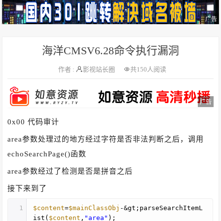
广告
海洋CMSV6.28命令执行漏洞
作者 :
影视站长圈
共
150人阅读
广告
0x00 代码审计
area参数处理过的地方经过字符是否非法判断之后，调用
echoSearchPage()函数
area参数经过了检测是否是拼音之后
接下来到了
1
$content
=
$mainClassObj
-&gt;parseSearchItemL
ist(
$content
,
"area"
);