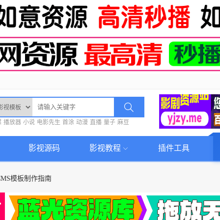
螺
播放器
小说
电影先生
首涂
动漫
直播
量子
麻豆
影视源码
影视教程
插件工具
CMS模板制作指南