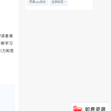
苹果cms后台
全部标签 +
望读者通
不断学习
引力和竞