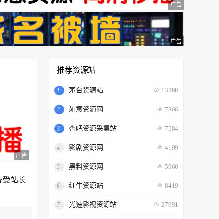
广告
广告
推荐资源站
茅台资源站
1
13368
如意资源网
2
7366
杏吧资源采集站
3
7584
影剧资源网
4
4199
广告
黑料资源网
5
5960
备受站长
红牛资源站
6
8419
光速影视资源站
7
27991