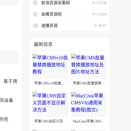
新浪资源采集网
8
12538
金鹰资源网
9
12304
速播资源
10
6077
最新信息
、易于用
苹果CMSv10批量替换播放地址教程
苹果CMS批量替换播放地址及图片地址方法
同设备
的完
苹果CMS自定义页面不显示解决方法
MacCms(苹果CMSV8)通用采集教程(图文)