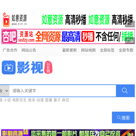
广告
广告
广告合作
网站公告
最新更新
网站地图
全部标签
全部专题
器
小说
电影先生
首涂
动漫
直播
量子
麻豆
搜索