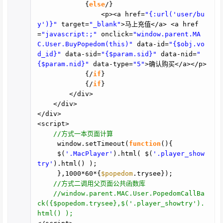
{
else
/}
<p><a href=
"{:url('user/bu
y')}"
target=
"_blank"
>马上充值</a> <a href
=
"javascript:;"
onclick=
"window.parent.MA
C.User.BuyPopedom(this)"
data-id=
"{$obj.vo
d_id}"
data-sid=
"{$param.sid}"
data-nid=
"
{$param.nid}"
data-type=
"5"
>确认购买</a></p>
{/
if
}
{/
if
}
</div>
</div>
</div>
<script>
//方式一本页面计算
window.setTimeout(
function
(){
$(
'.MacPlayer'
).html( $(
'.player_show
try'
).html() );
},1000*60*{
$popedom
.trysee});
//方式二调用父页面公共函数库
//window.parent.MAC.User.PopedomCallBa
ck({$popedom.trysee},$('.player_showtry').
html() );