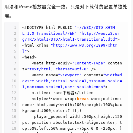
用法和iframe播放器完全一致，只是对下载付费配置单独处
理。
1
<!DOCTYPE html PUBLIC
"-//W3C//DTD XHTM
2
L 1.0 Transitional//EN"
"http://www.w3.or
3
g/TR/xhtml1/DTD/xhtml1-transitional.dtd"
>
4
<html xmlns=
"http://www.w3.org/1999/xhtm
5
l"
>
6
<head>
7
<meta http-equiv=
"Content-Type"
conten
8
t=
"text/html; charset=utf-8"
/>
9
<meta name=
"viewport"
content=
"width=d
10
evice-width,initial-scale=1,minimum-scale=
11
1,maximum-scale=1,user-scalable=no"
>
12
<title>iframe下载器</title>
13
<style>*{word-wrap:
break
-word;outline:
14
none} html,body{width:100%;height:100%;bac
15
kground:#000;color:#fff;}
16
.player_popeom{ width:500px;height:150
17
px; position:absolute;text-align:center; t
18
op:50%;left:50%;margin:-75px 0 0 -250px; }