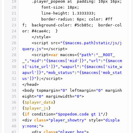
19
.player_popeom a{ padding: 10px 16px;
20
font-size: 18px;
21
line-height: 1.3333333;
22
border-radius: 6px; color: #ff
23
f; background-color: #5cb85c; border-col
24
or: #4cae4c; }
25
</style>
26
<script src=
"{$maccms.path}static/js/j
27
query.js"
></script>
28
<script>
var
maccms={
"path"
:
"__ROOT_
29
_"
,
"mid"
:
"{$maccms['mid']}"
,
"url"
:
"{$maccm
30
s['site_url']}"
,
"wapurl"
:
"{$maccms['site_w
31
apurl']}"
,
"mob_status"
:
"{$maccms['mob_stat
32
us']}"
};</script>
33
</head>
34
<body topmargin=
"0"
leftmargin=
"0"
marginh
35
eight=
"0"
marginwidth=
"0"
>
36
{
$player_data
}
37
{
$player_js
}
38
{
if
condition=
"$popedom.code gt 1"
/}
39
<div
class
=
"player_showtry"
style=
"displa
40
y:none;"
>
41
<div
class
=
"player_box"
>