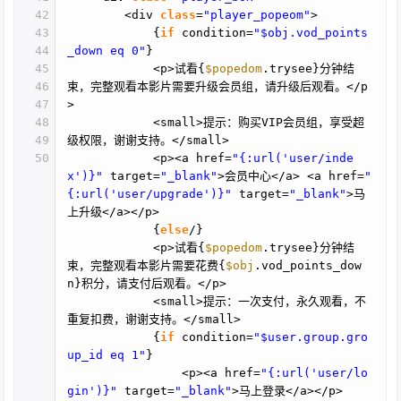
42
<div
class
=
"player_popeom"
>
43
{
if
condition=
"$obj.vod_points
44
_down eq 0"
}
45
<p>试看{
$popedom
.trysee}分钟结
46
束，完整观看本影片需要升级会员组，请升级后观看。</p
47
>
48
<small>提示：购买VIP会员组，享受超
49
级权限，谢谢支持。</small>
50
<p><a href=
"{:url('user/inde
x')}"
target=
"_blank"
>会员中心</a> <a href=
"
{:url('user/upgrade')}"
target=
"_blank"
>马
上升级</a></p>
{
else
/}
<p>试看{
$popedom
.trysee}分钟结
束，完整观看本影片需要花费{
$obj
.vod_points_dow
n}积分，请支付后观看。</p>
<small>提示：一次支付，永久观看，不
重复扣费，谢谢支持。</small>
{
if
condition=
"$user.group.gro
up_id eq 1"
}
<p><a href=
"{:url('user/lo
gin')}"
target=
"_blank"
>马上登录</a></p>