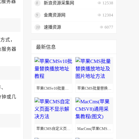
低服务器
新浪资源采集网
8
12538
金鹰资源网
9
12304
速播资源
10
6077
种方式，
最新信息
台服务器
存、
苹果CMSv10批量替换播放地址教程
苹果CMS批量替换播放地址及图片地址方法
分钟或几
苹果CMS自定义页面不显示解决方法
MacCms(苹果CMSV8)通用采集教程(图文)