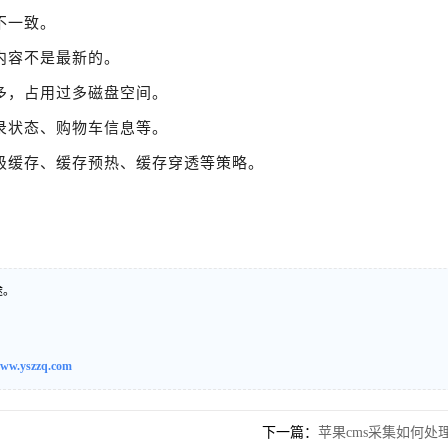
不一致。
内容不是最新的。
多，占用过多磁盘空间。
录状态、购物车信息等。
级缓存、缓存预热、缓存穿透等策略。
途。
ww.yszzq.com
下一篇：
苹果cms采集如何处