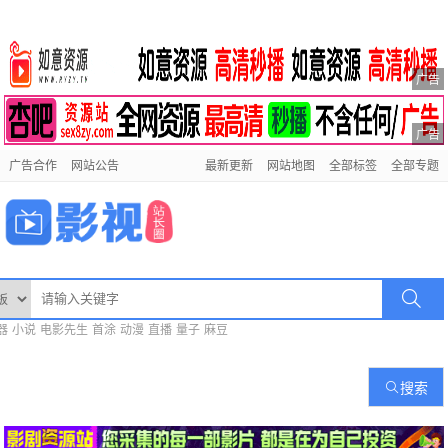
广告
广告
广告合作
网站公告
最新更新
网站地图
全部标签
全部专题
器
小说
电影先生
首涂
动漫
直播
量子
麻豆
搜索