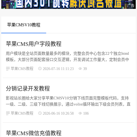
广告
苹果CMSV10教程
苹果CMS用户字段教程
用户模块是全站页面数量最多的模块，完整会员中心包含22个独立html
模板，大部分页面配套接口交互逻辑，开发调试工作量大，定制会员中
心模板价格普遍千元以上。文件存放目录：html/user/对应数据模型：
苹果CMS教程
2026-07-16 11:11:23
39
model('User')模型mid值：6，模板使用 {$maccms.mid} 获取当前模型mid
页面aid值：6，用户中心所有页面aid统一为6。...
分销记录开发教程
​影视站长圈给大家分享苹果CMSV10分销下线页面完整模板代码，支持
一级、二级、三级下线切换展示，通过volist循环输出下级会员列表，直
接复制即可部署使用。...
苹果CMS教程
2026-06-16 10:26:58
106
苹果CMS微信充值教程