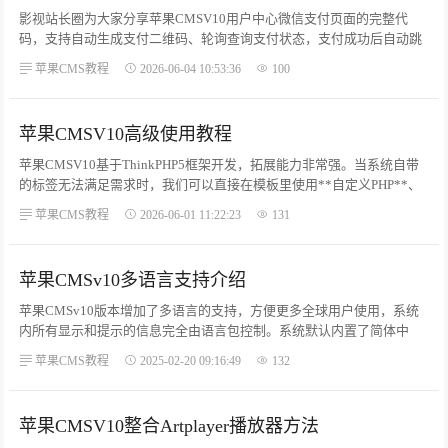
影视站长圈为大家分享苹果CMSV10用户中心微信支付页面的完整代
码，支持自动生成支付二维码、轮询查询支付状态，支付成功后自动跳
转，功能完整可直接使用。文件目录：html/user/payment_weixin.html该
苹果CMS教程
2026-06-04 10:53:36
100
页面用于用户选择微信支付时，展示扫码付款界面，系统会自动生成微
信收款二维码，同时定时检测订单是否支付完成。...
苹果CMSV10高级使用教程
苹果CMSV10基于ThinkPHP5框架开发，拓展能力非常强。当系统自带
的标签无法满足需求时，我们可以直接在模板里使用**自定义PHP**、
调用**插件配置**、操作**数据模型**，实现各种个性化功能，影视站
苹果CMS教程
2026-06-01 11:22:23
131
长圈下面给大家详细讲解用法。...
苹果CMSv10多语言支持介绍
苹果CMSv10版本增加了多语言的支持，方便更多全球用户使用，系统
内所有显示和提示的信息完全由语言包控制。系统默认内置了简体中
文，繁体中文语言包，安装的时候选择切换您熟悉的语言即可在 安装、
苹果CMS教程
2025-02-20 09:16:49
132
后台中完全显示对应的语言，所有模块提示信息也将显示对应语言。...
苹果CMSV10整合Artplayer播放器方法