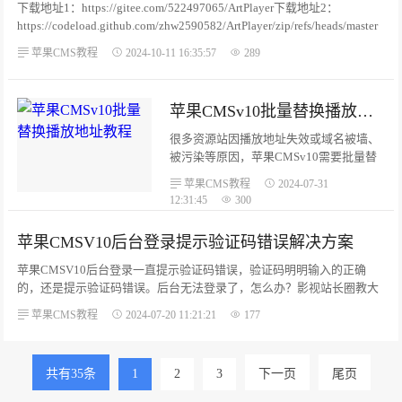
下载地址1：https://gitee.com/522497065/ArtPlayer下载地址2：
https://codeload.github.com/zhw2590582/ArtPlayer/zip/refs/heads/master
详细教程： https://artplayer.org/document/。...
苹果CMS教程
2024-10-11 16:35:57
289
苹果CMSv10批量替换播放地址教程
很多资源站因播放地址失效或域名被墙、
被污染等原因，苹果CMSv10需要批量替
换播放地址，教程如下：1，后台-数据库-
苹果CMS教程
2024-07-31
数据库批量替换2，数据批量替换-选择数
12:31:45
300
据表-拉到最下选择-mac_vod3，选择
vod_play_url，选择后 要替换的字段 会显
苹果CMSV10后台登录提示验证码错误解决方案
示 vod_play_url。...
苹果CMSV10后台登录一直提示验证码错误，验证码明明输入的正确
的，还是提示验证码错误。后台无法登录了，怎么办？影视站长圈教大
家如何解决。打开文件：application/extra/maccms.php文件，找到大概
苹果CMS教程
2024-07-20 11:21:21
177
第67行，或者搜索：admin_login_verify，将admin_login_verify的值改
为0即可把验证码去掉。...
共有35条
1
2
3
下一页
尾页