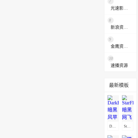
7
光速影视资源站
8
新浪资源采集网
9
金鹰资源网
10
速播资源
最新模板
DarkFlix暗黑风苹果CMSV10影视模板
StarFlix暗黑网飞风影视模板