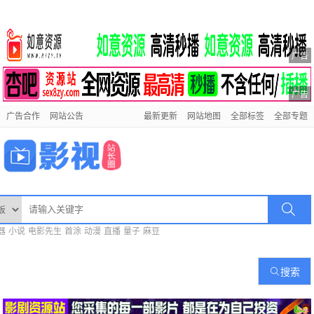
广告
广告
广告合作
网站公告
最新更新
网站地图
全部标签
全部专题
器
小说
电影先生
首涂
动漫
直播
量子
麻豆
搜索