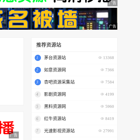
广告
广告
推荐资源站
茅台资源站
1
13368
如意资源网
2
7366
杏吧资源采集站
3
7584
影剧资源网
4
4199
黑料资源网
5
5960
红牛资源站
6
8419
光速影视资源站
7
27991
广告