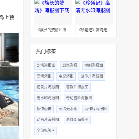
岛上貌
《族长的赘婿》海报图下载
《珍馐记》高清无水印海报图
热门标签
剧情海报图
剧集海报
短剧海报图
高清海报
电影海报
战争片海报图
纪录片海报图
喜剧片海报图
无水印海报图
奇幻冒险海报图
惊悚恐怖
高清无水印
动作片海报图
动画片海报图
悬疑剧海报图
全部标签 +