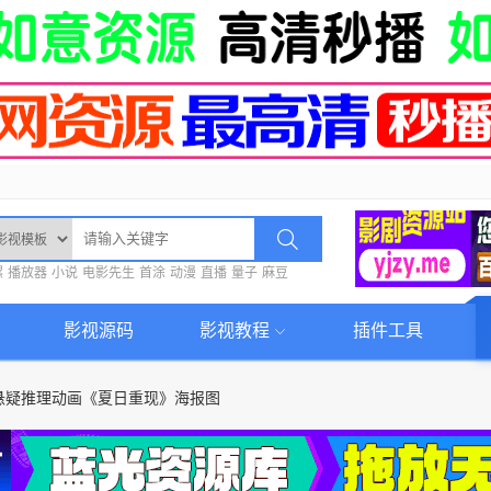
螺
播放器
小说
电影先生
首涂
动漫
直播
量子
麻豆
影视源码
影视教程
插件工具
悬疑推理动画《夏日重现》海报图