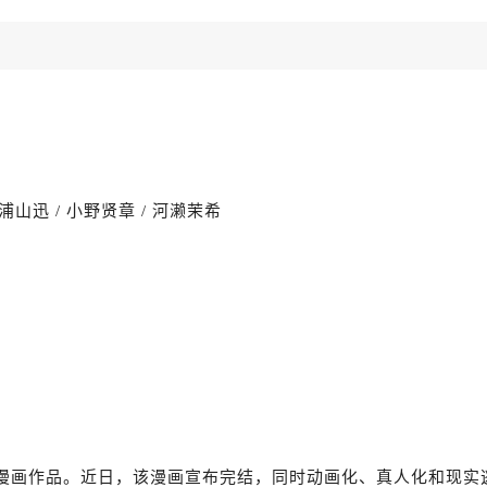
 浦山迅 / 小野贤章 / 河濑茉希
的漫画作品。近日，该漫画宣布完结，同时动画化、真人化和现实