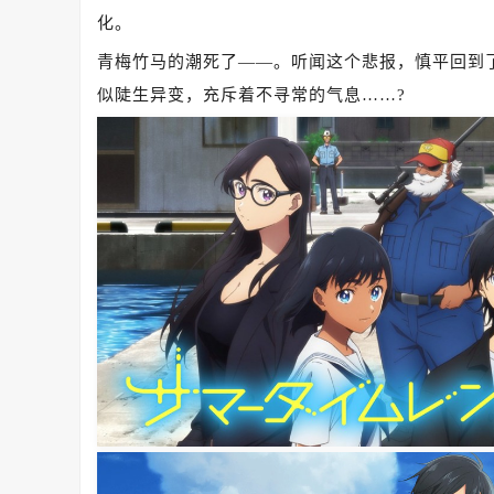
化。
青梅竹马的潮死了——。听闻这个悲报，慎平回到
似陡生异变，充斥着不寻常的气息……?