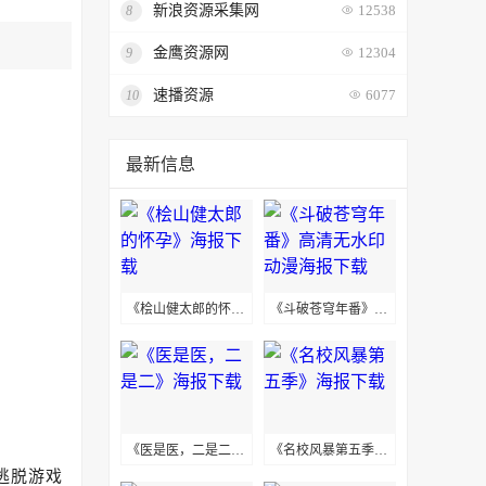
新浪资源采集网
8
12538
金鹰资源网
9
12304
速播资源
10
6077
最新信息
《桧山健太郎的怀孕》海报下载
《斗破苍穹年番》高清无水印动漫海报下载
《医是医，二是二》海报下载
《名校风暴第五季》海报下载
逃脱游戏