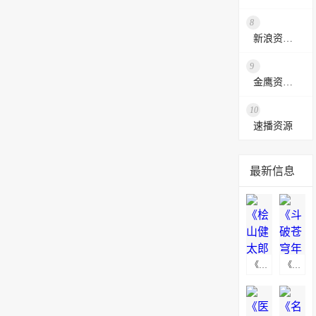
8
新浪资源采集网
9
金鹰资源网
10
速播资源
最新信息
《桧山健太郎的怀孕》海报下载
《斗破苍穹年番》高清无水印动漫海报下载