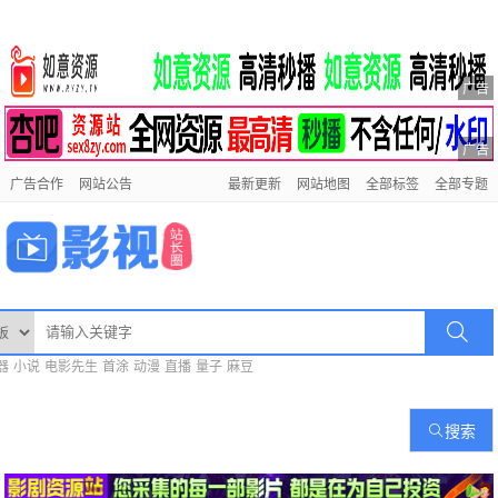
广告
广告
广告合作
网站公告
最新更新
网站地图
全部标签
全部专题
器
小说
电影先生
首涂
动漫
直播
量子
麻豆
搜索