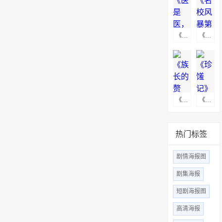
《医是医，二是二》海报下载
《名校风暴第五季》海报下载
《族长的赘婿》海报图下载
《珍馐记》高清无水印海报图
热门标签
剧情海报图
剧集海报
短剧海报图
高清海报