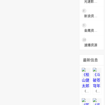
光速影视资源站
8
新浪资源采集网
9
金鹰资源网
10
速播资源
最新信息
《桧山健太郎的怀孕》海报下载
《斗破苍穹年番》高清无水印动漫海报下载