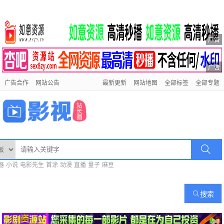
广告
广告
广告合作
网站公告
最新更新
网站地图
全部标签
全部专题
器
小说
电影先生
首涂
动漫
直播
量子
麻豆
搜索