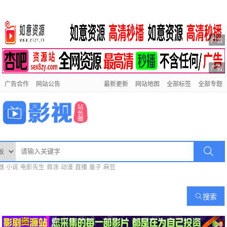
广告
广告
广告合作
网站公告
最新更新
网站地图
全部标签
全部专题
器
小说
电影先生
首涂
动漫
直播
量子
麻豆
搜索