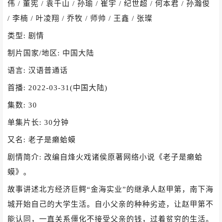
伟 / 董宪 / 袁千山 / 孙瑜 / 崔宇 / 纪世超 / 何本君 / 孙瀚俊
/ 李楠 / 叶凌翔 / 乔牧 / 师帅 / 王鑫 / 张璨
类型: 剧情
制片国家/地区: 中国大陆
语言: 汉语普通话
首播: 2022-03-31(中国大陆)
集数: 30
单集片长: 30分钟
又名: 老子是癞蛤蟆
剧情简介: 改编自烽火戏诸侯原著网络小说《老子是癞蛤
蟆》。
故事讲述北方经济巨鳄“金海实业”的继承人赵甲第，南下海
城开始自己的大学生活。自小父亲的种种劣迹，让赵甲第不
能认同，一直关系僵化不接受父亲的钱，过着贫穷的生活。