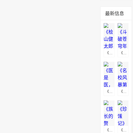
最新信息
《桧山健太郎的怀孕》海报下载
《斗破苍穹年番》高清无水印动漫海报下载
《医是医，二是二》海报下载
《名校风暴第五季》海报下载
《族长的赘婿》海报图下载
《珍馐记》高清无水印海报图