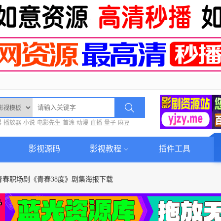
螺
播放器
小说
电影先生
首涂
动漫
直播
量子
麻豆
影视源码
影视教程
插件工具
青春职场剧《青春38度》剧集海报下载