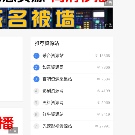
广告
广告
推荐资源站
茅台资源站
1
13368
如意资源网
2
7366
杏吧资源采集站
3
7584
影剧资源网
4
4199
黑料资源网
5
5960
红牛资源站
6
8419
光速影视资源站
7
27991
广告