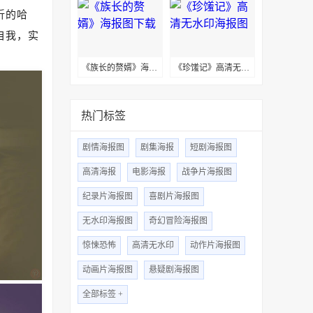
折的哈
自我，实
《族长的赘婿》海报图下载
《珍馐记》高清无水印海报图
热门标签
剧情海报图
剧集海报
短剧海报图
高清海报
电影海报
战争片海报图
纪录片海报图
喜剧片海报图
无水印海报图
奇幻冒险海报图
惊悚恐怖
高清无水印
动作片海报图
动画片海报图
悬疑剧海报图
全部标签 +