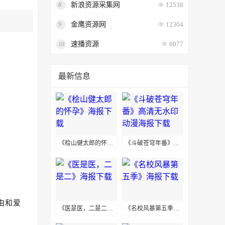
新浪资源采集网
8
12538
金鹰资源网
9
12304
速播资源
10
6077
最新信息
《桧山健太郎的怀孕》海报下载
《斗破苍穹年番》高清无水印动漫海报下载
由和爱
《医是医，二是二》海报下载
《名校风暴第五季》海报下载