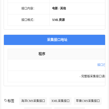
接口内容：
电影
/
其他
接口格式：
XML资源
采集接口地址
程序
接口已失
- 完整版采集接口请前
标签
海洋CMS采集接口
XML采集接口
苹果CMS采集接口