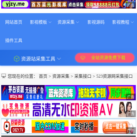
广告
网站首页
影视模板
资源采集
影视源码
影视教程
插件工具
全站资源免费下载
资源站采集工具
您现在的位置：
首页
>
资源采集
>
采集接口
>
523资源网采集接口
广告
广告
广告