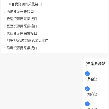
CK百货资源网采集接口
西瓜资源采集接口
极速资源网采集接口
豆豆资源网采集接口
优优资源网采集接口
阿里BB仓库资源站采集接口
易看资源网采集接口
推荐资源站
1
茅台资源站
2
如意资源网
3