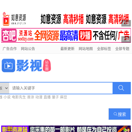
广告
广告
广告合作
网站公告
最新更新
网站地图
全部标签
全部专题
器
小说
电影先生
首涂
动漫
直播
量子
麻豆
搜索