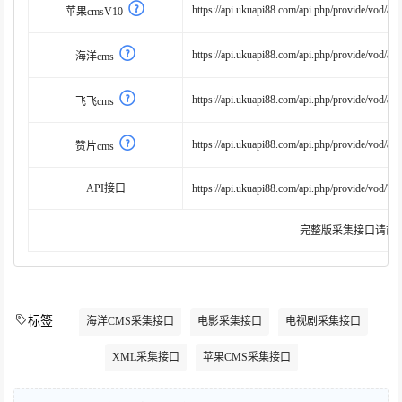
https://api.ukuapi88.com/api.php/provide/vod/at/
苹果cmsV10
https://api.ukuapi88.com/api.php/provide/vod/at/
海洋cms
https://api.ukuapi88.com/api.php/provide/vod/at/
飞飞cms
https://api.ukuapi88.com/api.php/provide/vod/at/x
赞片cms
API接口
https://api.ukuapi88.com/api.php/provide/vod/?ac
- 完整版采集接口请前
标签
海洋CMS采集接口
电影采集接口
电视剧采集接口
XML采集接口
苹果CMS采集接口