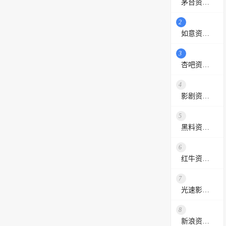
茅台资源站
2
如意资源网
3
杏吧资源采集站
4
影剧资源网
5
黑料资源网
6
红牛资源站
7
光速影视资源站
8
新浪资源采集网