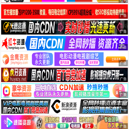
广告
广告
广告
广告
广告
广告
广告
广告