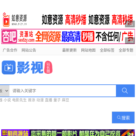
广告
广告
广告合作
网站公告
最新更新
网站地图
全部标签
全部专题
器
小说
电影先生
首涂
动漫
直播
量子
麻豆
搜索