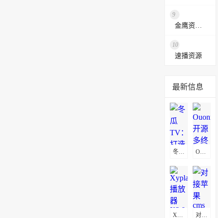
9
金鹰资源网
10
速播资源
最新信息
冬瓜TV：打造私人影视聚合平台源码 集成30+站点资源极速播放
OuonnkiTV：开源多终端个人视频源码
Xyplayer播放器X3.94无限制版源码
对接苹果cms影视小程序源码,支持josn官解+卡密系统