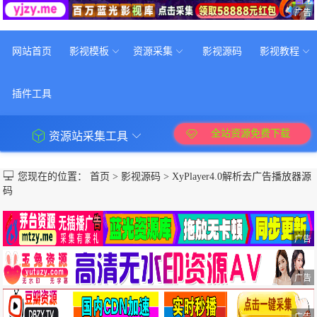
广告
网站首页
影视模板
资源采集
影视源码
影视教程
插件工具
全站资源免费下载
资源站采集工具
您现在的位置：
首页
>
影视源码
>
XyPlayer4.0解析去广告播放器源
码
广告
广告
广告