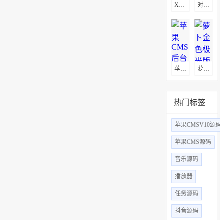
Xyplayer播放器X3.94无限制版源码
对接苹果cms影视小程序源码,支持josn官解+卡密系统
苹果CMS后台uniapp多端影视APP源码
萝卜金色极光版原生APP源码下载
热门标签
苹果CMSV10源
苹果CMS源码
音乐源码
播放器
任务源码
抖音源码