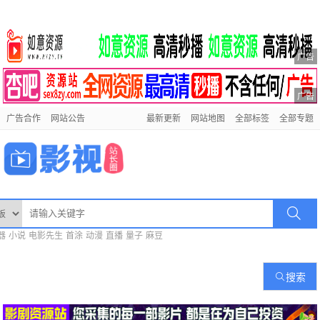
广告
广告
广告合作
网站公告
最新更新
网站地图
全部标签
全部专题
器
小说
电影先生
首涂
动漫
直播
量子
麻豆
搜索