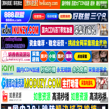
广告
广告
广告
广告
广告
广告
广告
广告