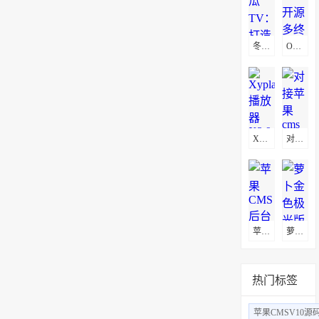
冬瓜TV：打造私人影视聚合平台源码 集成30+站点资源极速播放
OuonnkiTV：开源多终端个人视频源码
Xyplayer播放器X3.94无限制版源码
对接苹果cms影视小程序源码,支持josn官解+卡密系统
苹果CMS后台uniapp多端影视APP源码
萝卜金色极光版原生APP源码下载
热门标签
苹果CMSV10源