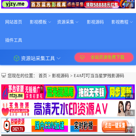
广告
网站首页
影视模板
资源采集
影视源码
影视教程
插件工具
全站资源免费下载
资源站采集工具
您现在的位置：
首页
>
影视源码
>
E4A叮叮当当星梦残影源码
广告
广告
广告