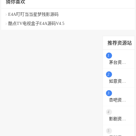
猜你喜欢
E4A叮叮当当星梦残影源码
酷点TV电视盒子E4A源码V4.5
推荐资源站
1
茅台资源站
2
如意资源网
3
杏吧资源采集站
4
影剧资源网
5