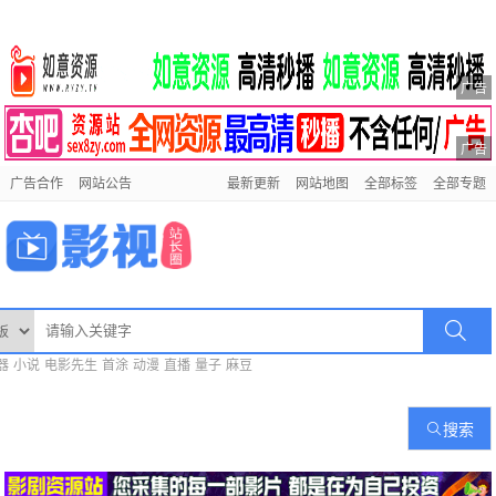
广告
广告
广告合作
网站公告
最新更新
网站地图
全部标签
全部专题
器
小说
电影先生
首涂
动漫
直播
量子
麻豆
搜索