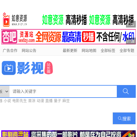
广告
广告
广告合作
网站公告
最新更新
网站地图
全部标签
全部专题
器
小说
电影先生
首涂
动漫
直播
量子
麻豆
搜索