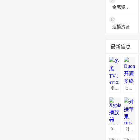
9
金鹰资源网
10
速播资源
最新信息
冬瓜TV：打造私人影视聚合平台源码 集成30+站点资源极速播放
OuonnkiTV：开源多终端个人视频源码
Xyplayer播放器X3.94无限制版源码
对接苹果cms影视小程序源码,支持josn官解+卡密系统