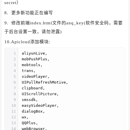
secret）
8. 更多新功能正在编写
9. 修改前端index.html文件的anq_key(软件安全码，需要
于后台设置一致，请勿泄露)
10.Apicloud添加模块:
1
aliyunLive,
2
mobPushPlus,
3
mobtools,
4
trans,
5
videoPlayer,
6
UIPullRefreshMotive,
7
clipboard,
8
UIScrollPicture,
9
smssdk,
10
easyVideoPlayer,
11
dialogBox,
12
wx,
13
QQPlus,
14
webBrowser,