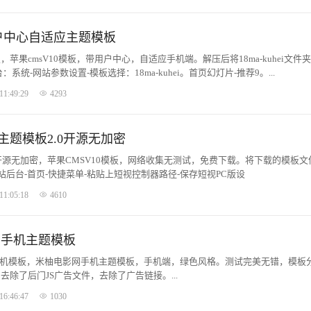
用户中心自适应主题模板
苹果cmsV10模板，带用户中心，自适应手机端。解压后将18ma-kuhei文件
后台：系统-网站参数设置-模板选择：18ma-kuhei。首页幻灯片-推荐9。...
11:49:29
4293
主题模板2.0开源无加密
开源无加密，苹果CMSV10模板，网络收集无测试，免费下载。将下载的模板文
站后台-首页-快捷菜单-粘贴上短视控制器路径-保存短视PC版设
igweixin。...
11:05:18
4610
网手机主题模板
8手机模板，米柚电影网手机主题模板，手机端，绿色风格。测试完美无错，模板
除了后门JS广告文件，去除了广告链接。...
16:46:47
1030