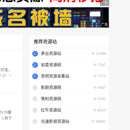
广告
广告
推荐资源站
茅台资源站
1
13580
如意资源网
2
7547
次开发，
2） +
杏吧资源采集站
3
7775
影剧资源网
4
4347
黑料资源网
5
6102
红牛资源站
6
8515
V20魔
1,将下
光速影视资源站
7
28081