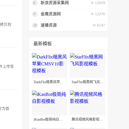
新浪资源采集网
8
12619
金鹰资源网
9
12376
夹拷贝到
速播资源
10
6147
最新模板
件上传至
DarkFlix暗黑风苹果CMSV10影视模板
StarFlix暗黑网飞风影视模板
分为首
iKanBot极简纯白影视模板
腾讯视频风格影视模板