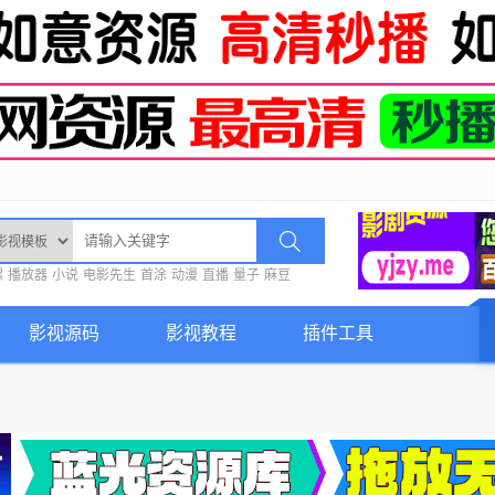
螺
播放器
小说
电影先生
首涂
动漫
直播
量子
麻豆
影视源码
影视教程
插件工具