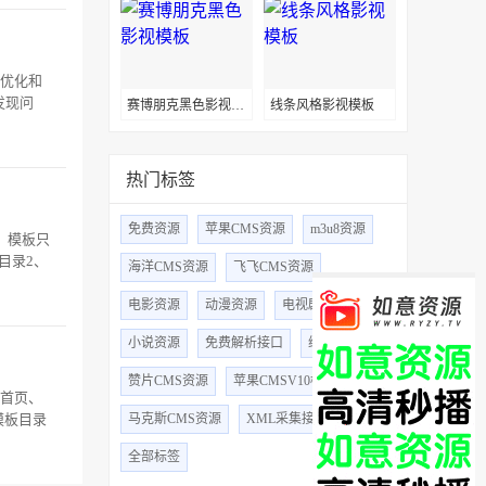
用优化和
发现问
​赛博朋克黑色影视模板
线条风格影视模板
热门标签
免费资源
苹果CMS资源
m3u8资源
。模板只
目录2、
海洋CMS资源
飞飞CMS资源
电影资源
动漫资源
电视剧资源
小说资源
免费解析接口
综艺资源
赞片CMS资源
苹果CMSV10模板
：首页、
模板目录
马克斯CMS资源
XML采集接口
全部标签