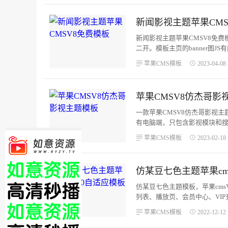
新闻影视主题苹果CMS
新闻影视主题苹果CMSV8免
二开。模板主页的banner图
题。1.将模板上传至网站templat
苹果CMS模板
2023-04-08 
苹果CMSV8仿杰哥影
一款苹果CMSV8仿杰哥影视主
有电脑端，只包含影视模块和搜索
后台设置模板为mzu，目录为html
苹果CMS模板
2023-02-18 
仿某豆七色主题苹果cm
仿某豆七色主题模板，苹果cm
列表、播放页、会员中心、VIP充
要修改成“mdkvs”。...
苹果CMS模板
2022-12-12 