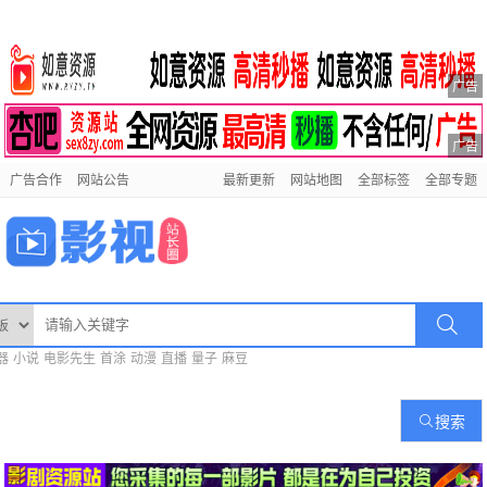
广告
广告
广告合作
网站公告
最新更新
网站地图
全部标签
全部专题
器
小说
电影先生
首涂
动漫
直播
量子
麻豆
搜索