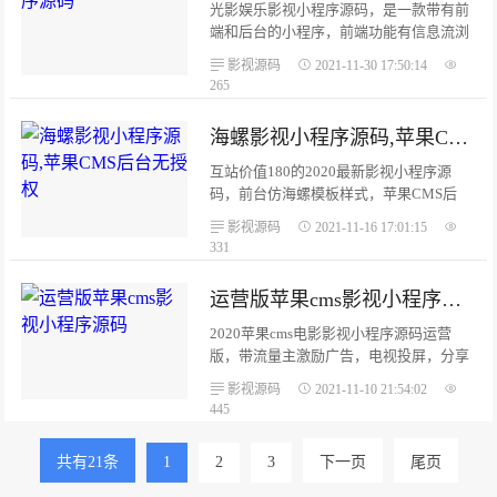
光影娱乐影视小程序源码，是一款带有前
端和后台的小程序，前端功能有信息流浏
览图文信息，查看最近要上播的电影。后
影视源码
2021-11-30 17:50:14
台是php开发的，带有微信支付。...
265
海螺影视小程序源码,苹果CMS后台无授权
互站价值180的2020最新影视小程序源
码，前台仿海螺模板样式，苹果CMS后
台，无授权，刚在互站买的，还热乎着，
影视源码
2021-11-16 17:01:15
附件带详细安装文档教程。支持客户订阅
331
影视更新功能，首页可自定义影视；个人
号小程序可审核通过；个人公众号可导航
运营版苹果cms影视小程序源码
添加关联小程序使用。...
2020苹果cms电影影视小程序源码运营
版，带流量主激励广告，电视投屏，分享
防封技术场景设置功能等，功能比较多。
影视源码
2021-11-10 21:54:02
附件带图文详细安装教程，这里就不多介
445
绍了。环境php7.0--fileinfo--redis--sg11，
MySQL5.5，apache2.4。...
共有21条
1
2
3
下一页
尾页