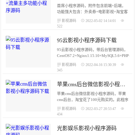
首席小程序源码，附件包含前端+后端，
功能强大包含：外卖券+电影影视+淘宝客
+提现裂变流量主。...
影视源码
2022-05-02 14:14:01
522
95云影视小程序源码下载
95云影视小程序源码，带后台管理源码，
CentOS7.2+Nginx1.15.10+MySQL5.6+PHP-
7.2+WQ2.5.4，源码内附带图文教程。##
影视源码
2022-04-16 15:30:39
开始安装WQ：第一步：打开浏览器，输
345
入您的域名，敲击回车，在弹出页面点击
“进入安装”。...
苹果cms后台微信影视小程序源码下载
苹果cms后台微信影视小程序源码，苹果
cms后台，淘宝花了100元购买的。此程序
适合有基础网友搭建，无教程，自行研
影视源码
2022-03-27 20:53:47
究。...
434
光影娱乐影视小程序源码