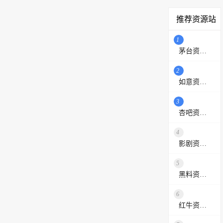
推荐资源站
1
茅台资源站
2
如意资源网
3
杏吧资源采集站
4
影剧资源网
5
黑料资源网
6
红牛资源站