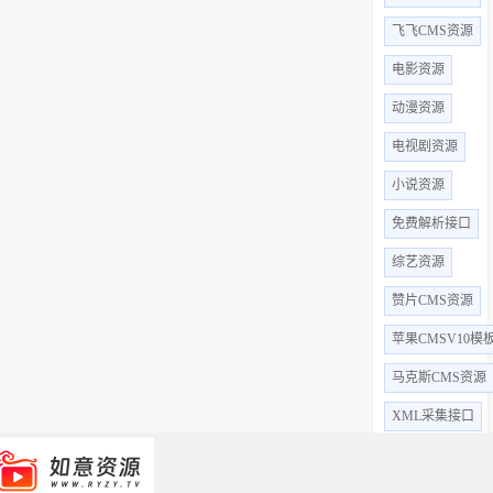
飞飞CMS资源
电影资源
动漫资源
电视剧资源
小说资源
免费解析接口
综艺资源
赞片CMS资源
苹果CMSV10模
马克斯CMS资源
XML采集接口
全部标签