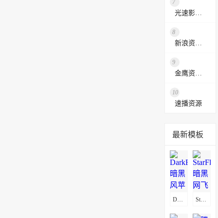
7
光速影视资源站
8
新浪资源采集网
9
金鹰资源网
10
速播资源
最新模板
DarkFlix暗黑风苹果CMSV10影视模板
StarFlix暗黑网飞风影视模板