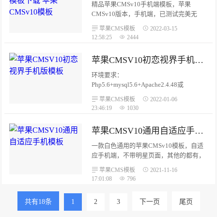
精品苹果CMSv10手机端模板，苹果
CMSv10版本，手机端，已测试完美无
错。模板包含首页、列表、内容、播放
苹果CMS模板
2022-03-15
页、搜索页。首页banner推荐设置推荐5，
12:58:25
2444
安装方法都是一样。...
苹果CMSV10初恋视界手机版模板
环境要求：
Php5.6+mysql5.6+Apache2.4.48或
Nginx1.15.10安装说明：模板为完整苹果
苹果CMS模板
2022-01-06
cms源码，需要导入数据库；如果你怕不
23:46:19
1030
安全，也可以只安装模板，自行下载苹果
CMS。1、上传~到根目录后，再导入数据
苹果CMSV10通用自适应手机模板
库（sql.sql）。...
一款白色通用的苹果CMSv10模板，自适
应手机端，不带明星页面，其他的都有，
测试完美无错。1.将vfed放在template文件
苹果CMS模板
2021-11-16
夹下2.网站模板:vfed3. 模板目
17:01:08
796
录:html1.PHP版本≥5.62.主题文件读写权限
7553.不支持IE8及以下浏览器。...
共有18条
1
2
3
下一页
尾页