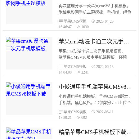
再次整理分享一款苹果cmsV8手机模板，
米柚电影网手机主题模板，手机端，绿色
风格。测试完美无错，模板分为首页、列
苹果CMS模板
2023-04-25
表页、内容页、播放页。去除了后门JS广
16:46:47
1030
告文件，去除了广告链接。...
苹果cms动漫卡通二次元手机版模板
苹果cms动漫卡通二次元手机版模板，一
款苹果CMSV10版本手机端模板。环境
nginx+php7.0+mysql5.6，需要开启php扩
苹果CMS模板
2022-06-13
展fileinfo+sg11。...
14:04:08
2241
小俊通用手机端苹果CMSv8模板下载
小俊通用手机端模板，苹果CMSv8版本，
手机端，黑色风格。1.将模板lvbai上传至
网站template文件夹内。2.登陆苹果cms后
苹果CMS模板
2022-06-11
台-系统管理-当前使用模板-替换新模板
17:20:21
692
lvbai3.后台模板html目录更换为xiaog-
html4.后台设置播放器大小宽650高500即
精品苹果CMS手机模板下载 苹果CMSv10模板
可。...