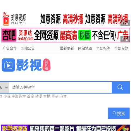
广告
广告
广告合作
网站公告
最新更新
网站地图
全部标签
全部专题
器
小说
电影先生
首涂
动漫
直播
量子
麻豆
搜索