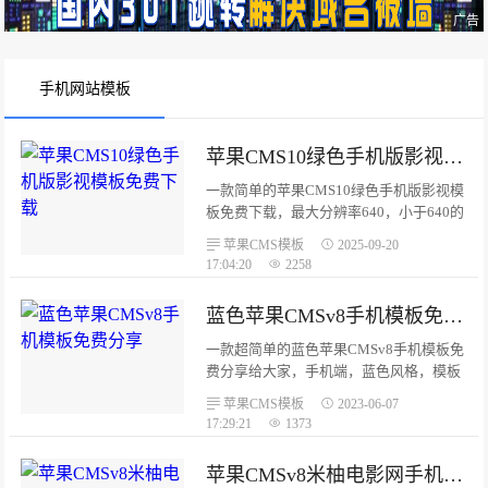
广告
手机网站模板
苹果CMS10绿色手机版影视模板免费下载
一款简单的苹果CMS10绿色手机版影视模
板免费下载，最大分辨率640，小于640的
自适应。绿色风格，小巧简单的手机端苹
苹果CMS模板
2025-09-20
果cms模板，苹果cmsV10版本。只有首
17:04:20
2258
页、列表、播放页。前端由大模型开发，
纯DIV+CSS的，前端代码很简单，其他页
蓝色苹果CMSv8手机模板免费分享
面的自行添加。...
一款超简单的蓝色苹果CMSv8手机模板免
费分享给大家，手机端，蓝色风格，模板
非常简单，已测试可以使用。模板只有影
苹果CMS模板
2023-06-07
视功能，首页、列表、内容页、播放页。
17:29:21
1373
安装方法也很简单，上传到template目
录，后台选择设置就可以了。...
苹果CMSv8米柚电影网手机主题模板