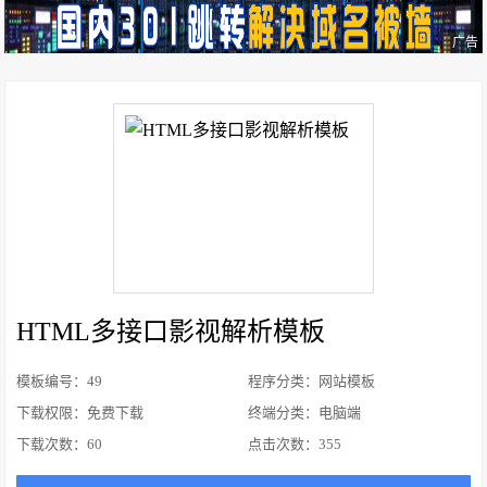
广告
HTML多接口影视解析模板
模板编号：49
程序分类：网站模板
下载权限：免费下载
终端分类：电脑端
下载次数：
60
点击次数：
355