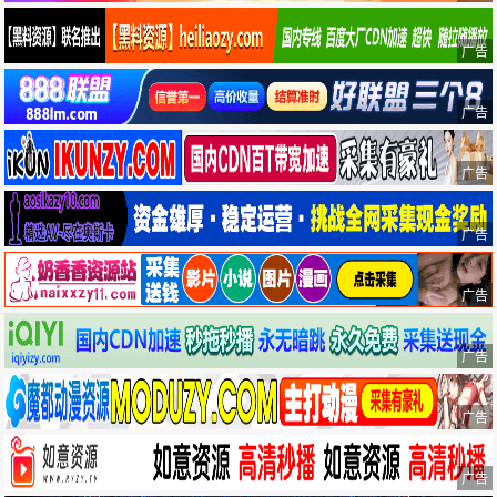
广告
广告
广告
广告
广告
广告
广告
广告