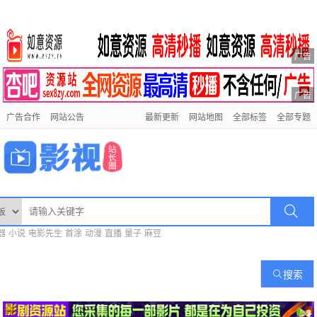
广告
广告
广告合作
网站公告
最新更新
网站地图
全部标签
全部专题
器
小说
电影先生
首涂
动漫
直播
量子
麻豆
搜索