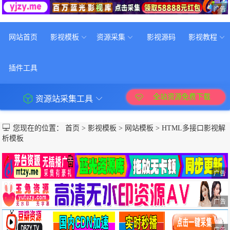
广告
网站首页
影视模板
资源采集
影视源码
影视教程
插件工具
全站资源免费下载
资源站采集工具
您现在的位置：
首页
>
影视模板
>
网站模板
>
HTML多接口影视解
析模板
广告
广告
广告