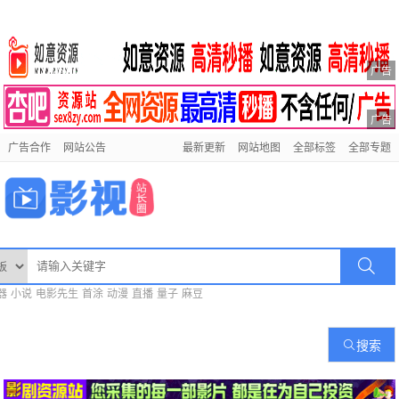
广告
广告
广告合作
网站公告
最新更新
网站地图
全部标签
全部专题
器
小说
电影先生
首涂
动漫
直播
量子
麻豆
搜索