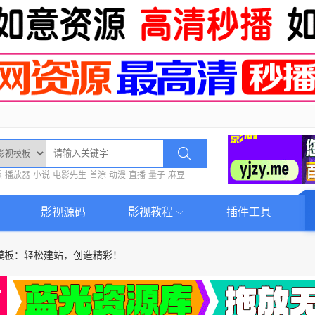
螺
播放器
小说
电影先生
首涂
动漫
直播
量子
麻豆
影视源码
影视教程
插件工具
S模板：轻松建站，创造精彩！