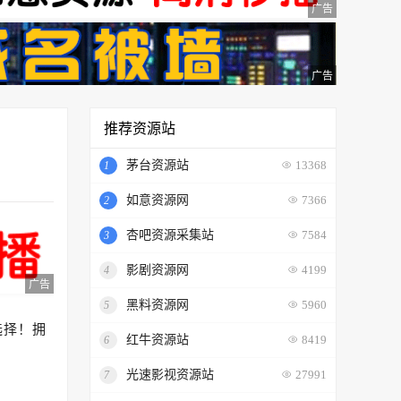
广告
广告
推荐资源站
茅台资源站
1
13368
如意资源网
2
7366
杏吧资源采集站
3
7584
影剧资源网
4
4199
广告
黑料资源网
5
5960
选择！拥
红牛资源站
6
8419
光速影视资源站
7
27991