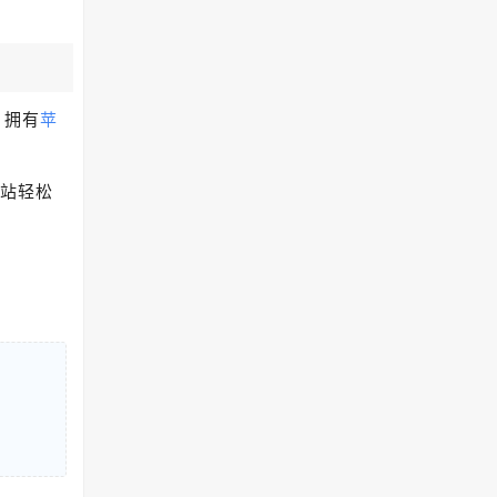
。拥有
苹
站轻松