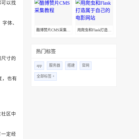
都可以找
、字体、
酷博赞片CMS采集教程
用爬虫和Flask打造属于自己的电影网站
热门标签
同尺寸的
app
服务器
搭建
官网
全部标签 +
度，也有
在社区中
有一定经