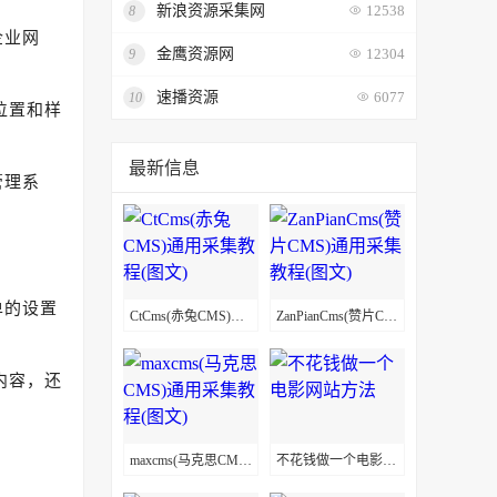
新浪资源采集网
8
12538
企业网
金鹰资源网
9
12304
速播资源
10
6077
位置和样
最新信息
管理系
单的设置
CtCms(赤兔CMS)通用采集教程(图文)
ZanPianCms(赞片CMS)通用采集教程(图文)
内容，还
maxcms(马克思CMS)通用采集教程(图文)
不花钱做一个电影网站方法