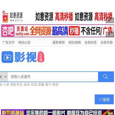
广告
广告
广告合作
网站公告
最新更新
网站地图
全部标签
全部专题
器
小说
电影先生
首涂
动漫
直播
量子
麻豆
搜索