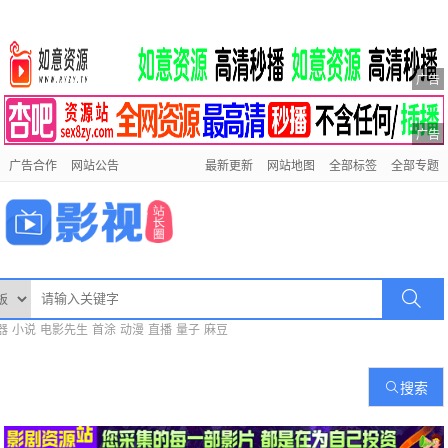
广告
广告
广告合作
网站公告
最新更新
网站地图
全部标签
全部专题
器
小说
电影先生
首涂
动漫
直播
量子
麻豆
搜索