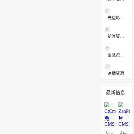
7
光速影视资源站
8
新浪资源采集网
9
金鹰资源网
10
速播资源
最新信息
CtCms(赤兔CMS)通用采集教程(图文)
ZanPianCms(赞片CMS)通用采集教程(图文)