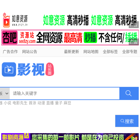
广告
广告
广告合作
网站公告
最新更新
网站地图
全部标签
全部专题
器
小说
电影先生
首涂
动漫
直播
量子
麻豆
搜索