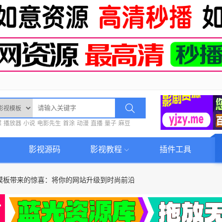
螺
播放器
小说
电影先生
首涂
动漫
直播
量子
麻豆
影视源码
影视教程
插件工具
S模板带来的惊喜：将你的网站升级到时尚前沿