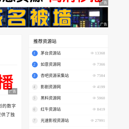
广告
广告
推荐资源站
茅台资源站
1
13368
如意资源网
2
7366
杏吧资源采集站
3
7584
影剧资源网
4
4199
广告
黑料资源网
5
5960
烈的数字
红牛资源站
6
8419
提供了独
光速影视资源站
7
27991