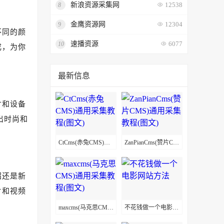
新浪资源采集网
8
12538
金鹰资源网
9
12304
不同的颜
速播资源
10
6077
成，为你
最新信息
寸和设备
出时尚和
CtCms(赤兔CMS)通用采集教程(图文)
ZanPianCms(赞片CMS)通用采集教程(图文)
绍还是新
片和视频
maxcms(马克思CMS)通用采集教程(图文)
不花钱做一个电影网站方法