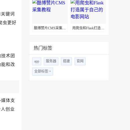
和关键词
爬虫更好
酷博赞片CMS采集教程
用爬虫和Flask打造属于自己的电影网站
热门标签
向技术团
app
服务器
搭建
官网
功能和改
全部标签 +
多媒体支
个人创业