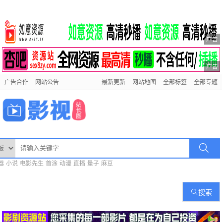
广告
广告
广告合作
网站公告
最新更新
网站地图
全部标签
全部专题
器
小说
电影先生
首涂
动漫
直播
量子
麻豆
搜索