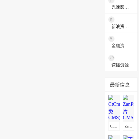
7
光速影视资源站
8
新浪资源采集网
9
金鹰资源网
10
速播资源
最新信息
CtCms(赤兔CMS)通用采集教程(图文)
ZanPianCms(赞片CMS)通用采集教程(图文)