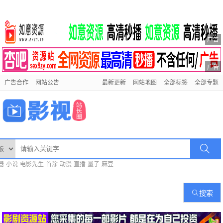
广告
广告
广告合作
网站公告
最新更新
网站地图
全部标签
全部专题
器
小说
电影先生
首涂
动漫
直播
量子
麻豆
搜索