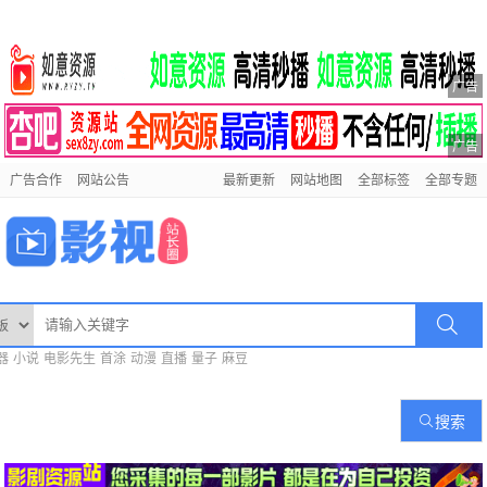
广告
广告
广告合作
网站公告
最新更新
网站地图
全部标签
全部专题
器
小说
电影先生
首涂
动漫
直播
量子
麻豆
搜索