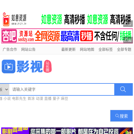
广告
广告
广告合作
网站公告
最新更新
网站地图
全部标签
全部专题
器
小说
电影先生
首涂
动漫
直播
量子
麻豆
搜索