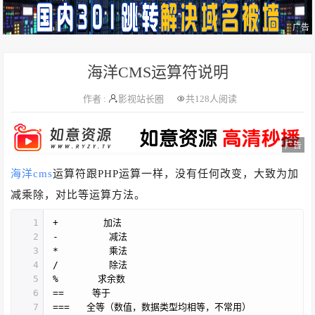
广告
海洋CMS运算符说明
作者 :
影视站长圈
共
128人阅读
广告
海洋cms
运算符跟PHP运算一样，没有任何改变，大致为加
减乘除，对比等运算方法。
1
+ 加法
2
- 减法
3
* 乘法
4
/ 除法
5
% 求余数
6
== 等于
7
=== 全等（数值，数据类型均相等，不常用）